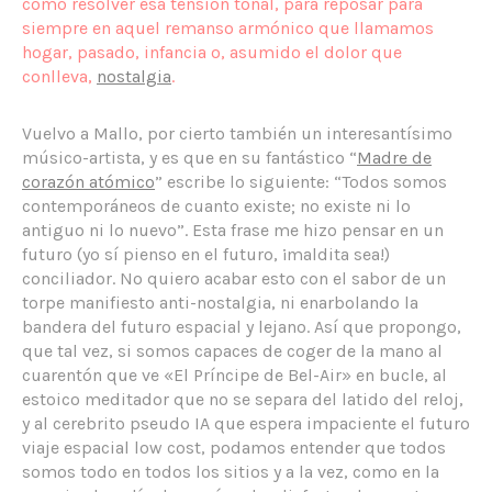
cómo resolver esa tensión tonal, para reposar para
siempre en aquel remanso armónico que llamamos
hogar, pasado, infancia o, asumido el dolor que
conlleva,
nostalgia
.
Vuelvo a Mallo, por cierto también un interesantísimo
músico-artista, y es que en su fantástico “
Madre de
corazón atómico
” escribe lo siguiente: “Todos somos
contemporáneos de cuanto existe; no existe ni lo
antiguo ni lo nuevo”. Esta frase me hizo pensar en un
futuro (yo sí pienso en el futuro, ¡maldita sea!)
conciliador. No quiero acabar esto con el sabor de un
torpe manifiesto anti-nostalgia, ni enarbolando la
bandera del futuro espacial y lejano. Así que propongo,
que tal vez, si somos capaces de coger de la mano al
cuarentón que ve «El Príncipe de Bel-Air» en bucle, al
estoico meditador que no se separa del latido del reloj,
y al cerebrito pseudo IA que espera impaciente el futuro
viaje espacial low cost, podamos entender que todos
somos todo en todos los sitios y a la vez, como en la