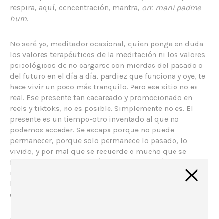
respira, aquí, concentración, mantra,
om mani padme
hum
.
No seré yo, meditador ocasional, quien ponga en duda
los valores terapéuticos de la meditación ni los valores
psicológicos de no cargarse con mierdas del pasado o
del futuro en el día a día, pardiez que funciona y oye, te
hace vivir un poco más tranquilo. Pero ese sitio no es
real. Ese presente tan cacareado y promocionado en
reels y tiktoks, no es posible. Simplemente no es. El
presente es un tiempo-otro inventado al que no
podemos acceder. Se escapa porque no puede
permanecer, porque solo permanece lo pasado, lo
vivido, y por mal que se recuerde o mucho que se
fabule, es en realidad lo único cierto. Ficción o no,
relato supervitaminado o memoria vaga, solo podemos
habitar el pasado. Solos somos nuestro pasado
continuo.