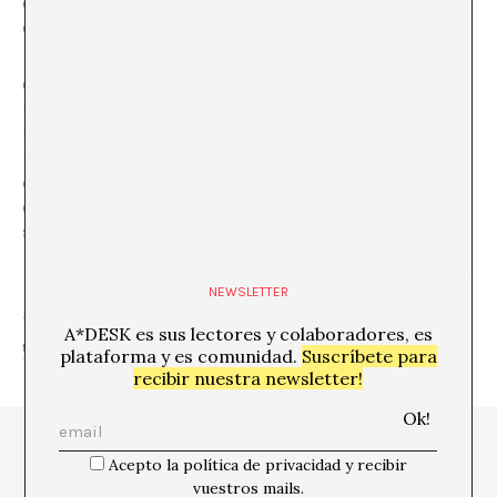
en su estudio y en el patio exterior del mismo estudio
en Múnich.
Cuando Roswitha Mueller vuelve a entrevistar a Valie
Export para el libro “Valie Export/Fragments of the
Imagination” de 1994, la artista niega que nunca fuese a
un cine porno con unos pantalones recortados en la
entrepierna y un arma, que su presencia en un teatro o
en un cine porno forma parte de las historias apócrifas
sobre «Genital Panik».
NEWSLETTER
SHARE
A*DESK es sus lectores y colaboradores, es
plataforma y es comunidad.
Suscríbete para
recibir nuestra newsletter!
Acepto la política de privacidad y recibir
vuestros mails.