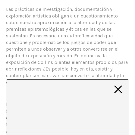
Las prácticas de investigación, documentación y
exploración artística obligan a un cuestionamiento
sobre nuestra aproximación a la alteridad y de las
premisas epistemológicas y éticas en las que se
sustentan. Es necesaria una autoreflexividad que
cuestione y problematice los juegos de poder que
permiten a unos observar y a otros convertirse en el
objeto de exposición y mirada. En definitiva la
exposición de Collins plantea elementos propicios para
abrir reflexiones ¿Es posible, hoy en día, asistir y
contemplar sin estetizar, sin convertir la alteridad y la
experiencia de otros en panorama?
Hasta el 24 de agosto se exhibe en CaixaForum una
selección de tres vídeos en pantalla múltiple de la
artista Hannah Collins acompañados de una serie de
fotografías relacionadas en medio y gran formato.
Aunque reconocida principalmente por su trabajo