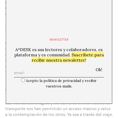
dar voz propia a una cultura invisible y poco explorada
(la gitana). En este sentido la antropología ha realizado
agudas reflexiones: ¿qué estatus de autoridad goza el
investigador (o el artista) para dar voz a los otros, aun
más, de asumirlos carentes de voz y por ello
necesitados de que ésta les sea devuelta por otro con
más poder? Y luego, extraídas del contexto de su
NEWSLETTER
comunidad, ¿a quién y con qué sentido hablan estas
voces? Paradójicamente ni gitanos ni inmigrantes
A*DESK es sus lectores y colaboradores, es
acudirán a la contemplación de su propia escena en el
plataforma y es comunidad.
Suscríbete para
recibir nuestra newsletter!
contexto expositivo, su presencia sera únicamente
aquella mediada por la imagen. Si en la calle nos
topásemos con aquella mujer gitana y este hombre
llegado de Camerún, ¿nos detendríamos a escuchar su
Acepto la política de privacidad y recibir
historia? ¿Cómo es que resulta tan natural hacerlo en el
vuestros mails.
entorno de una exposición?
Las nuevas tecnologías y los cambios en los medios de
transporte nos han permitido un acceso masivo y veloz
a la contemplación de los otros. Ya sea a través del viaje,