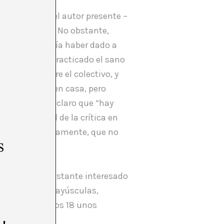
un texto con el autor presente –
inito y exacto. No obstante,
o sólo se podría haber dado a
odría haber practicado el sano
xtendida entre el colectivo, y
odemos hacer en casa, pero
semana, queda claro que “hay
camos el papel de la crítica en
por decirlo claramente, que no
s
 elefante lo bastante interesado
y, de arte en mayúsculas,
que harán de los 18 unos