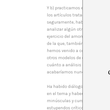
Y b) practicamos el comentario d
los artículos tratados procedían
seguramente, habiendo alternad
analizar algún otro nombre del
ejercicio del amontonamiento de
de la que, también es cierto, h
hemos venido a contrastar. Evi
otros modelos de crítica” y que 
cuánto a análisis de posición, 
acabaríamos nunca.
Ha habido diálogo, ha habido di
en el tema y haber entendido de
minúsculas y cursiva y lo más i
estupendos críticos de arte.