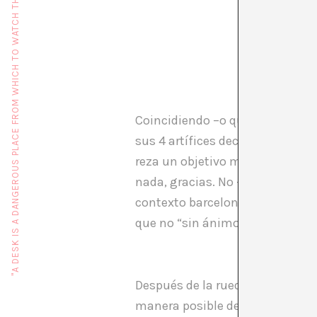
"A DESK IS A DANGEROUS PLACE FROM WHICH TO WATCH THE WORLD" (JOHN LE CARRÉ)
LOS 18 
Coincidiendo –o quizá por este m
sus 4 artífices deciden organiza
reza un objetivo muy claro: “La 
nada, gracias. No –repito- “NO e
contexto barcelonés, y mucho m
que no “sin ánimo de lucro”; per
Después de la rueda de present
manera posible desde los sótano