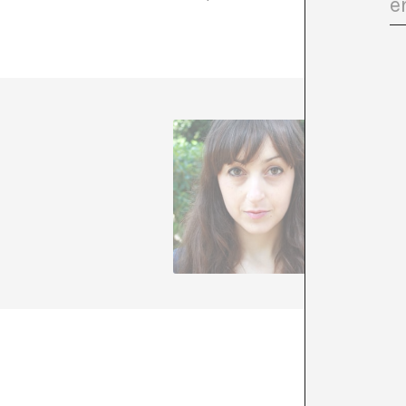
Irene M
+ Ver to