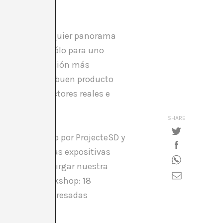
aplicable a cualquier panorama
jo válido no sólo para uno
ro una observación más
ítico, como un buen producto
 de varios factores reales e
SHARE
chard, pasando por ProjecteSD y
e las propuestas expositivas
rataba de desvirgar nuestra
 éxito del workshop: 18
 de sus desinteresadas