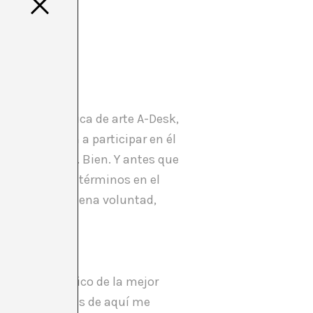
TRASTAR.
evista de crítica de arte A-Desk,
La invitación a participar en él
ítico en arte”. Bien. Y antes que
usión en éstos términos en el
asada en la buena voluntad,
 tema específico de la mejor
ciendo. Pero des de aquí me