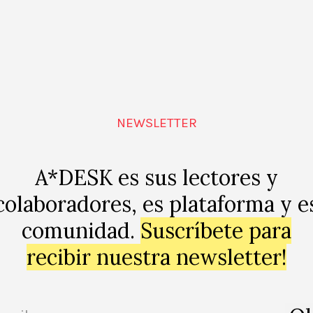
e texto crítico en comunidad. Otro lujo poder hablar de 
 todos de la revista-, con un margen de aclaraciones inf
o una dichas lecturas con otras de autores ausentes, n
 panorama crítico contemporáneo, sino que también se p
 dudas sobre su preciso significado, una práctica muy e
NEWSLETTER
emos tenido a espuertas. Desde luego esto es algo que p
dentemente nadie ha pretendido crear escuela en esta 
A-Desk “ha configurado su propio estilo” pero si reivindi
A*DESK es sus lectores y
también entendemos que la posición no tiene límites, o 
colaboradores, es plataforma y e
comunidad.
Suscríbete para
scusión en un sótano en el que podría haber entrado un
recibir nuestra newsletter!
 qué iba todo esto. Se ha hablado de mercado, de displa
mportante: se ha conseguido activar unos dispositivos 