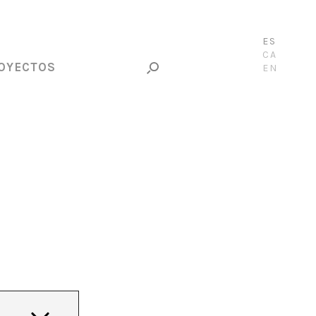
ES
CA
OYECTOS
EN