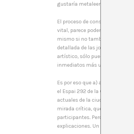
gustaría metaleer, metavalorar
El proceso de construcción de un
vital, parece poder ser educado
mismo si no también para los d
detallada de las jornadas más 
artístico, sólo puede ser la co
inmediatos más un nivel de in
Es por eso que a) andamos desd
el Espai 292 de la Galería Send
actuales de la ciudad. La premi
mirada crítica, que no acusador
participantes. Pero dispusimos 
explicaciones. Un lujo.