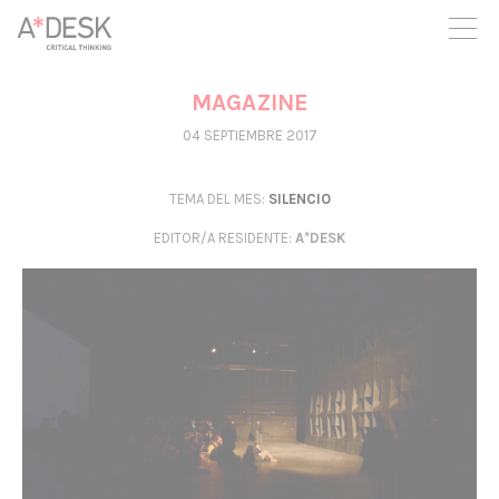
crees también en A*DESK seguimos necesitándote para poder
seguir adelante. Ahora puedes participar del proyecto y
apoyarlo.
MAGAZINE
04 SEPTIEMBRE 2017
TEMA DEL MES:
SILENCIO
EDITOR/A RESIDENTE
:
A*DESK