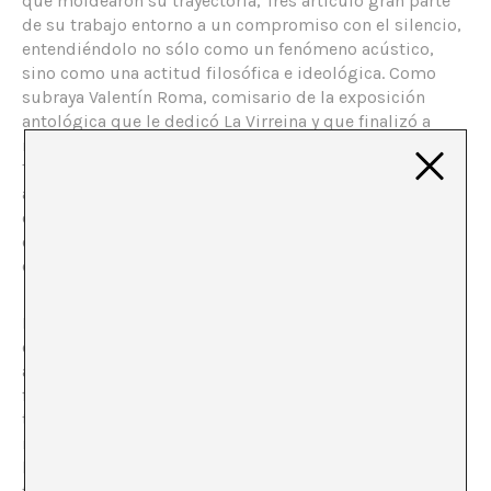
que moldearon su trayectoria, Tres articuló gran parte
de su trabajo entorno a un compromiso con el silencio,
entendiéndolo no sólo como un fenómeno acústico,
sino como una actitud filosófica e ideológica. Como
subraya Valentín Roma, comisario de la exposición
antológica que le dedicó La Virreina y que finalizó a
mediados del pasado mes de junio, en el trabajo de
Tres el silencio es “una estrategia de vaciamiento
absoluto” [
1
]. Su silencio era una posición desde la que
evidenciar la ruidosa vacuidad del sistema artístico, así
como una práctica ascética a través de la cual persiguió
el sentido real y profundo del trabajo en arte.
Los
Blackouts
, que ocuparon un lugar destacado en el
conjunto de su multifacética práctica artística, eran
acciones en las que Tres apagaba de manera gradual las
fuentes de suministro que permiten el funcionamiento
tecnológico de un edificio, hasta sumirlo en el máximo
nivel posible de oscuridad y silencio. La iluminación,
los equipos de ventilación y calefacción, las líneas