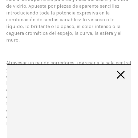
de vidrio. Apuesta por piezas de aparente sencillez
introduciendo toda la potencia expresiva en la
combinación de ciertas variables: lo viscoso o lo
líquido, lo brillante o lo opaco, el color intenso o la
ceguera cromática del espejo, la curva, la esfera y el
muro.
Atravesar un par de corredores, ingresar a la sala central
y ahí nos recibe, un colosal bloque rojo, todo él
contenido en la viscosidad de su materia. El blanco de
los muros y las dimensiones, también monumentales,
del recinto producen un efecto de contraste entre la
aparente asepsia del espacio y la riqueza cromática y
formal de las obras que acoge. El gran bloque
constituye la pieza central de “Svayambh”, exposición
dedicada a la trayectoria del artista Anish Kapoor en la
Haus der Kunst de Munich.