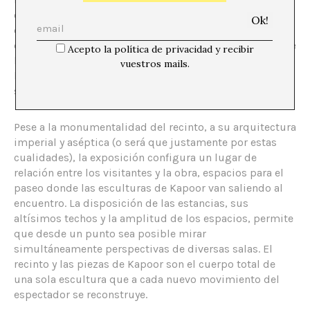
cromática iniciada en su trabajo de los años ochenta y
que recuerda a aquella de Yves Klein. Cierra la
composición el pigmento en polvo que rodea la base de
Acepto la política de privacidad y recibir
las esculturas, una suerte de cúrcuma que captura toda
vuestros mails.
la textura y el volumen a partir de la limitación
sistemática del color.
Pese a la monumentalidad del recinto, a su arquitectura
imperial y aséptica (o será que justamente por estas
cualidades), la exposición configura un lugar de
relación entre los visitantes y la obra, espacios para el
paseo donde las esculturas de Kapoor van saliendo al
encuentro. La disposición de las estancias, sus
altísimos techos y la amplitud de los espacios, permite
que desde un punto sea posible mirar
simultáneamente perspectivas de diversas salas. El
recinto y las piezas de Kapoor son el cuerpo total de
una sola escultura que a cada nuevo movimiento del
espectador se reconstruye.