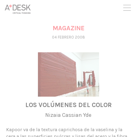
crees también en A*DESK seguimos necesitándote para poder
seguir adelante. Ahora puedes participar del proyecto y
apoyarlo.
MAGAZINE
04 FEBRERO 2008
LOS VOLÚMENES DEL COLOR
Nizaia Cassian Yde
Kapoor va de la textura caprichosa de la vaselina y la
cera a las superficies pulcras y lisas del acero y la fibra