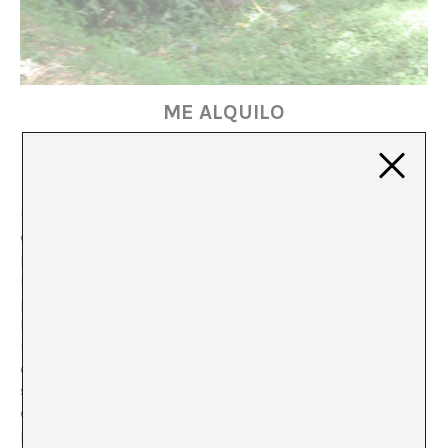
ME ALQUILO
Haizea Barcenilla
Una de las características de los gestos simbólicos es
que su resultado práctico no suele ser directo, a corto
plazo y previsible. Su objetivo consiste en atacar el
imaginario colectivo, o en criticar situaciones que
parecen inmutables para evidenciar sus problemáticas.
Rara vez se consigue que estas situaciones cambien de
un día para otro. Los gestos simbólicos son o bien
carreras de larga distancia, en la que una posición
simbólica va cobrando fuerza hasta evidenciar su
coherencia y la incoherencia de lo que denuncia, o
pequeños golpes de efecto que duelen y van