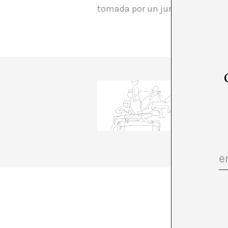
tomada por un jurado de alta cu
A*DESK
comunica
transve
esta con
para hab
+ Ver to