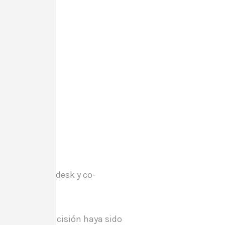
SHARE
es amigo de a-desk y co-
ón de que la decisión haya sido