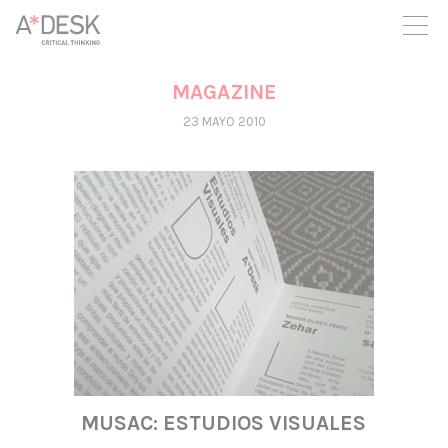
crees también en A*DESK seguimos necesitándote para poder
seguir adelante. Ahora puedes participar del proyecto y
apoyarlo.
MAGAZINE
23 MAYO 2010
MUSAC: ESTUDIOS VISUALES