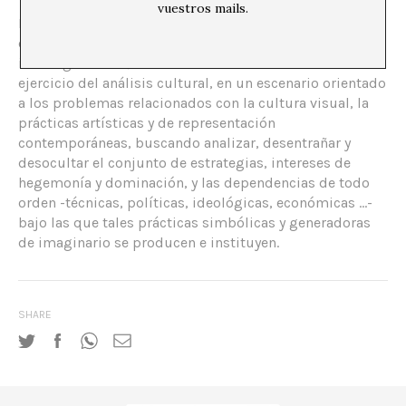
vuestros mails.
En su especificidad propia,
ESTUDIOS VISUALES
busca
centrar esta interrogación –este conjunto de
interrogaciones-, sobre las nuevas condiciones de
ejercicio del análisis cultural, en un escenario orientado
a los problemas relacionados con la cultura visual, la
prácticas artísticas y de representación
contemporáneas, buscando analizar, desentrañar y
desocultar el conjunto de estrategias, intereses de
hegemonía y dominación, y las dependencias de todo
orden -técnicas, políticas, ideológicas, económicas …-
bajo las que tales prácticas simbólicas y generadoras
de imaginario se producen e instituyen.
SHARE