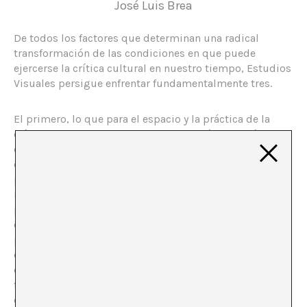
José Luis Brea
De todos los factores que determinan una radical
transformación de las condiciones en que puede
ejercerse la crítica cultural en nuestro tiempo, Estudios
Visuales persigue enfrentar fundamentalmente tres.
El primero, lo que para el espacio y la práctica de la
crítica puede conllevar la transformación tecnológica
de los dispositivos de gestión, producción y
distribución del conocimiento: tanto el de las prácticas
productoras de simbolicidad –por la mediación de
relatos o formaciones de imaginario- como el de los
propios discursos de saber acerca de ellas. El reto aquí
es implicarse en el designio epocal que hace que la
producción de conocimiento se disponga en el espacio
de los usos de una tecnología -que, guste o no,
determina la configuración contemporánea de las
formas de saber- pero sin rebajar por ello la exigencia
de rigor epistémico y crítico para el trabajo del análisis.