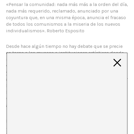
«Pensar la comunidad: nada más más a la orden del día,
nada más requerido, reclamado, anunciado por una
coyuntura que, en una misma época, anuncia el fracaso
de todos los comunismos a la miseria de los nuevos
individualismos». Roberto Esposito
Desde hace algún tiempo no hay debate que se precie
en torno a los museos e instituciones artísticas donde
no aparezca el término
comunidad
. Basta echar un
vistazo a los programas educativos de muchos museos
y centros de arte para que más temprano que tarde
aparezca entre sus misiones el crear comunidad, pensar
lo común o fomentar la cooperación y participación de
los usuarios. La comunidad se ha convertido en un
término recurrente al que la “comunidad artística”
apela para justificar, en parte, su misión o razón de ser.
Roberto Esposito traza (
Origen y destino de la
comunidad
) un recorrido por la etimología del término