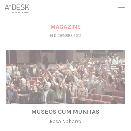
crees también en A*DESK seguimos necesitándote para poder
seguir adelante. Ahora puedes participar del proyecto y
apoyarlo.
MAGAZINE
14 DICIEMBRE 2012
MUSEOS CUM MUNITAS
Rosa Naharro