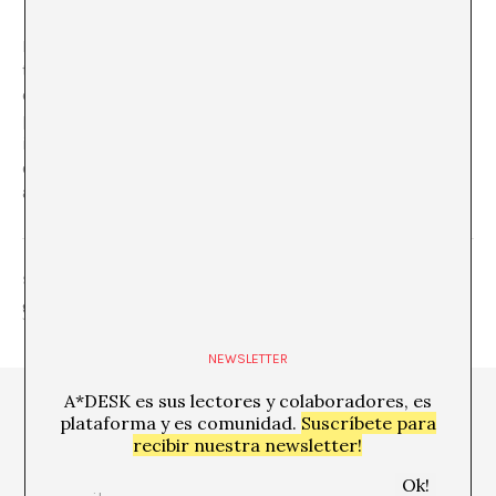
En este número de A*Magazine publicamos 3 nuevos
textos críticos. Haizea Barcenilla analiza las
desigualdades brutales de género que siguen en la
política de adquisición de obra por parte de las
instituciones, Eduardo Pérez Soler mezcla términos
como multitud, tecnología y museo, y Paloma Checa se
acerca a la última película de Miranda July.
SHARE
NEWSLETTER
A*DESK es sus lectores y colaboradores, es
plataforma y es comunidad.
Suscríbete para
recibir nuestra newsletter!