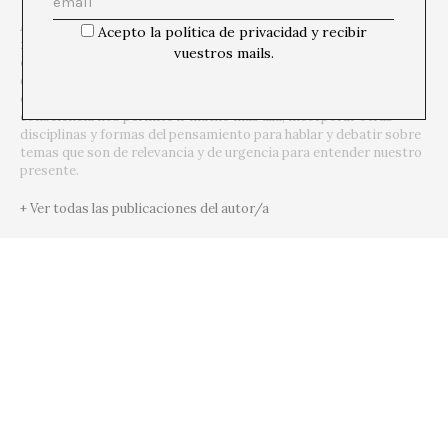
A*DESK es una
plataforma crítica centrada en la edición, la
Acepto la política de privacidad y recibir
formación, la experimentación, la comunicación y la difusión
vuestros mails.
en relación a la cultura y el arte contemporáneos,
que se
define desde la
transversalidad
. El punto de partida es el arte
contemporáneo, porque es de allí de donde venimos y esta
consciencia nos permite ir mucho más allá, incorporar otras
disciplinas y formas del pensamiento para hablar y debatir sobre
temas que son de relevancia y de urgencia para entender nuestro
presente.
+ Ver todas las publicaciones del autor/a