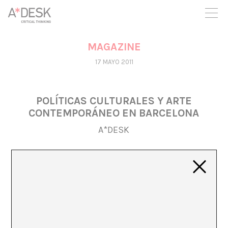
crees también en A*DESK seguimos necesitándote para poder
seguir adelante. Ahora puedes participar del proyecto y
apoyarlo.
MAGAZINE
17 MAYO 2011
POLÍTICAS CULTURALES Y ARTE
CONTEMPORÁNEO EN BARCELONA
A*DESK