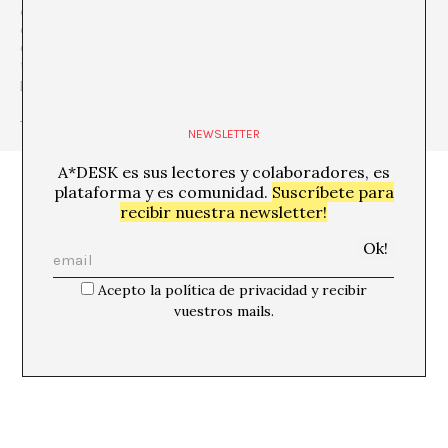
contemporáneo, porque es de allí de donde venimos y esta
consciencia nos permite ir mucho más allá, incorporar otras
disciplinas y formas del pensamiento para hablar y debatir sobre
temas que son de relevancia y de urgencia para entender nuestro
presente.
+ Ver todas las publicaciones del autor/a
NEWSLETTER
A*DESK es sus lectores y colaboradores, es
plataforma y es comunidad.
Suscríbete para
recibir nuestra newsletter!
Acepto la política de privacidad y recibir
vuestros mails.