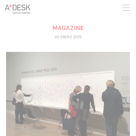
crees también en A*DESK seguimos necesitándote para poder
seguir adelante. Ahora puedes participar del proyecto y
apoyarlo.
MAGAZINE
05 ENERO 2015