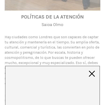
POLÍTICAS DE LA ATENCIÓN
Saioa Olmo
Hay ciudades como Londres que son capaces de captar
tu atención y mantenerla en el tiempo. Su amplia oferta,
cultural, comercial y turística, las convierten en polo de
atención y peregrinación. Por escala, historia y
cosmopolitismo, de lo que buscas te pueden ofrecer
mucho, excepcional y muy especializado. Eso sí, debes
disponer de tiempo y dinero. Y es que prestar atención
es una inversión que aporta valor, la cuestión es a quién
aporta valor y a qué contribuyes cuando te prestas a
ello.
La atención es una cualidad perceptiva que actúa como
filtro ante los estímulos ambientales. Es un bien