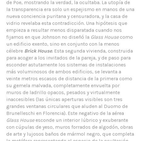
de Poe, mostrando la verdad, la ocultaba. La utopía de
la transparencia era solo un espejismo en manos de una
nueva conciencia puritana y censuradora, y la casa de
vidrio revelaba esta contradicción. Una hipótesis que
empieza a resultar menos disparatada cuando nos
fijamos en que Johnson no diseñó la
Glass House
como
un edificio exento, sino en conjunto con la menos
célebre
Brick House
. Esta segunda vivienda, construida
para acoger a los invitados de la pareja, y de paso para
esconder astutamente los sistemas de instalaciones
más voluminosos de ambos edificios, se levanta a
veinte metros escasos de distancia de la primera como
su gemela malvada, completamente envuelta por
muros de ladrillo opacos, pesados y virtualmente
inaccesibles (las únicas aperturas visibles son tres
grandes ventanas circulares que aluden al Duomo de
Brunelleschi en Florencia). Este negativo de la aérea
Glass House
esconde un interior lúbrico y exuberante
con cúpulas de yeso, muros forrados de algodón, obras
de arte y lujosos baños de mármol negro, que completa
la metáfora representando el espacio de la ocultación.