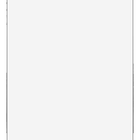
de luz, la desaparición de los elementos ornamentales
en aras de la funcionalidad y un creciente deseo de
fundirse con el entorno, con la estructura ligera de
acero y el muro de vidrio como agentes del cambio.