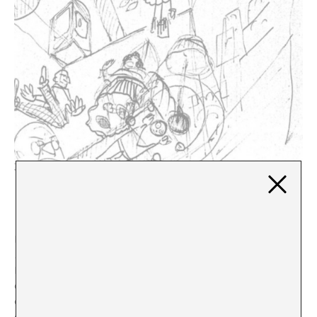
Boceto de Eisenstein para The Glass House.
De la misma época es la enigmática comedia
The Glass
House
, la primera de sus propuestas fallidas para la
Paramount durante su infructuoso periplo
estadounidense y su proyecto más querido. La trama se
desarrollaba en un rascacielos de viviendas construido
enteramente con vidrio transparente, habitado por