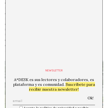
estructura metálica, los efectos de reflexión del cielo y
la naturaleza convertidos en la verdadera envolvente, el
elegante cerramiento del cilindro interior atravesando
la cubierta y sirviendo, en un mismo gesto, de aseo, de
elemento estructural, de caja de instalaciones y de
sistema de ventilación. Y sin embargo, ¿qué es en el
fondo este no va más del
less is more
sino un orgulloso
escaparate de la prosperidad y el lujo de una nueva
clase dominante, más
machine à representer
que
machine à habiter
?
NEWSLETTER
A*DESK es sus lectores y colaboradores, es
plataforma y es comunidad.
Suscríbete para
recibir nuestra newsletter!