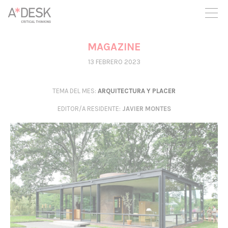
crees también en A*DESK seguimos necesitándote para poder
seguir adelante. Ahora puedes participar del proyecto y
apoyarlo.
MAGAZINE
13 FEBRERO 2023
TEMA DEL MES:
ARQUITECTURA Y PLACER
EDITOR/A RESIDENTE
:
JAVIER MONTES