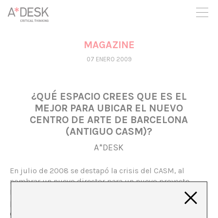
crees también en A*DESK seguimos necesitándote para poder
seguir adelante. Ahora puedes participar del proyecto y
apoyarlo.
MAGAZINE
07 ENERO 2009
¿QUÉ ESPACIO CREES QUE ES EL
MEJOR PARA UBICAR EL NUEVO
CENTRO DE ARTE DE BARCELONA
(ANTIGUO CASM)?
A*DESK
En julio de 2008 se destapó la crisis del CASM, al
nombrar un nuevo director para un nuevo proyecto.
Desde entonces se han barajado diversos lugares que
podrían acoger un futuro centro de arte de Barcelona en
continuidad con la programación del antiguo CASM.