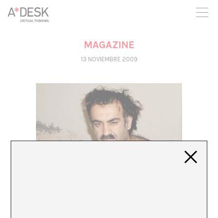
crees también en A*DESK seguimos necesitándote para poder
seguir adelante. Ahora puedes participar del proyecto y
apoyarlo.
MAGAZINE
13 NOVIEMBRE 2009
RE-MALO
David G. Torres