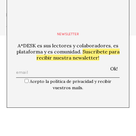
http://www.davidgtorres.net
+ Ver todas las publicaciones del autor/a
NEWSLETTER
A*DESK es sus lectores y colaboradores, es
plataforma y es comunidad.
Suscríbete para
recibir nuestra newsletter!
Acepto la política de privacidad y recibir
vuestros mails.