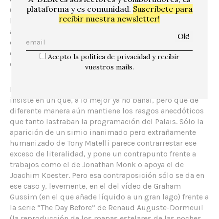
plataforma y es comunidad.
Suscríbete para
(“Meeting Piece” de Jonathan Monk), una proyección
recibir nuestra newsletter!
blanca (que remonta las fotografías de un fallido viaje
al al polo norte de Joachim Koester y que recientemente
expuso el CASM), una cinta que se mantiene el vilo por
el efecto de grandes ventiladores (Zilvinas Kempinas) o
Acepto la política de privacidad y recibir
el citado cubo goteante de Ceal Floyer.
vuestros mails.
Desde luego que la suma de los relatos de cada pieza
insiste en un qué, a lo mejor ya no banal, pero que de
diferente manera aún mantiene los rasgos anecdóticos
que tanto lastraban la programación del Palais. Sólo la
aparición de un simio inanimado pero extrañamente
humanizado de Tony Matelli parece contrarrestar ese
exceso de literalidad, y pone un contrapunto frente a
trabajos como el de Jonathan Monk o apoya el de
Joachim Koester. Pero esa contraposición sólo se da en
ese caso y, levemente, en el del vídeo de Graham
Gussim (en el que añade líquido a un gran lago) frente a
la serie “The Day Before” de Renaud Auguste-Dormeuil
(la reproducción de los mapas estelares de las noches