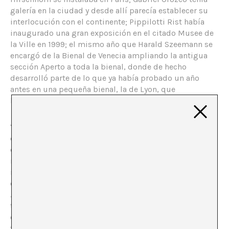
galería en la ciudad y desde allí parecía establecer su
interlocución con el continente; Pippilotti Rist había
inaugurado una gran exposición en el citado Musee de
la Ville en 1999; el mismo año que Harald Szeemann se
encargó de la Bienal de Venecia ampliando la antigua
sección Aperto a toda la bienal, donde de hecho
desarrolló parte de lo que ya había probado un año
antes en una pequeña bienal, la de Lyon, que
brevemente se situaba en el mapa.
Y el Palais sería la guinda del pastel. Nicolas Bourriaud,
que con Jerome Sans se encargaría de una dirección
compartida, acavaba de publicar el célebre “La estética
relacional” que, más allá de sus contras, respondía a un
intento de explicación de una serie de trabajos en arte
contemporáneo (como, los del propio Pierre Huyghe,
Jens Hanning o Rirkrit Tiravanija): algo que llevaba
tiempo sin suceder y que lleva tiempo sin que vuelva a
ocurrir. Mucho antes de inaugurar editaron un libro
fruto de una encuesta bastante amplia en la que