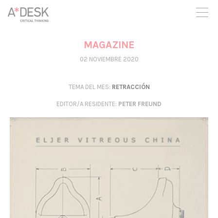
crees también en A*DESK seguimos necesitándote para poder
seguir adelante. Ahora puedes participar del proyecto y
apoyarlo.
MAGAZINE
02 NOVIEMBRE 2020
TEMA DEL MES:
RETRACCIÓN
EDITOR/A RESIDENTE
:
PETER FREUND