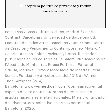
comisario y diseñador gráfico. Actividad expositiva
Acepto la política de privacidad y recibir
individual y colectiva des de 1978 hasta la actualidad en
vuestros mails.
espacios públicos y privados en Suiza, España y Japón.
Entre otros: Galería Leonart, Basilea / Galería Aquatinta,
Lenzburg / Kultur im Stab, Arisdorf / Art-Forum Petit
Pont, Lyss / Casa Cultural Galileo, Madrid / Galería
Contrast, Barcelona / Universidad de Barcelona UB,
Facultad de Bellas Artes, Barcelona / Can Xalant, Centro
de Creación y Pensamiento Contemporáneo, Mataró /
Galería Brocken, Tokio. Revistas y libros ilustrados
publicados en los editoriales La Galera, Publicacions de
l’Abadia de Montserrat, Pirene Editorial, Editorial
Cruilla, Malinka Libros y Associació de Mestres Rosa
Sensat. Fundador y director des del 2013 de Werner
Thöni Artspace (WTA),
Barcelona,
www.wernerthoeni.com
. Comisariado en tal
espacio de arte de una quincena de muestras de
artistas nacionales e internacionales. Miembro fundador
de Adversorecto, colectivo de arte experimental,
Barcelona, 2020.