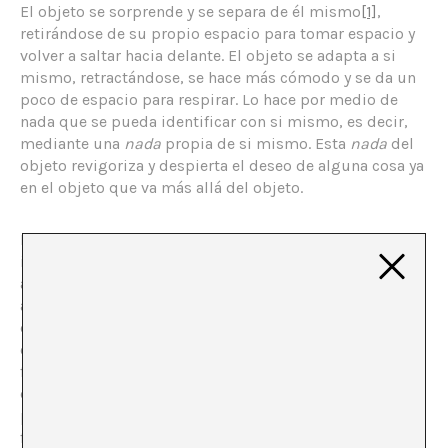
El objeto se sorprende y se separa de él mismo
[1]
,
retirándose de su propio espacio para tomar espacio y
volver a saltar hacia delante. El objeto se adapta a si
mismo, retractándose, se hace más cómodo y se da un
poco de espacio para respirar. Lo hace por medio de
nada que se pueda identificar con si mismo, es decir,
mediante una
nada
propia de si mismo. Esta
nada
del
objeto revigoriza y despierta el deseo de alguna cosa ya
en el objeto que va más allá del objeto.
La
Fuente
de Duchamp es un gag que enseña que, al
intentar evitar dejarse engañar por la ocurrencia, uno
acaba por no entenderlo. Un elemento de fontanería que
aspira a una función puramente utilitaria se desconecta
de su lugar asignado y se traslada físicamente al
contexto expositivo del mundo del arte. El aparato ya no
funciona, a diferencia del que se encuentra en el lavabo
de hombres del museo. En el nuevo espacio falla, pero,
por descontado, no solo por razones utilitaristas. Su
fracaso revela el objeto como otro tipo de aparato, un