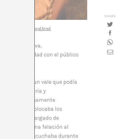
SHARE
ffy-ofrece-sexo-oral.html
ón y expectativa,
po y la intimidad con el público
o del público un vale que podía
lmente voluntaria y
rvado y cuidadosamente
la silla y se colocaba los
s en un gesto cargado de
practicarle una felación al
 participante escuchaba durante