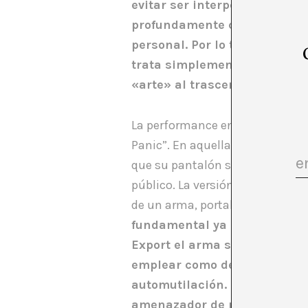
evitar ser interpeladas por e
profundamente con su activis
personal. Por lo tanto, esta p
trata simplemente de una obr
«arte» al trascender las front
La performance en cuestión se tr
Panic”. En aquella, Export se 
que su pantalón se encontraba a
público. La versión de Effy, en 
de un arma, portaba unas tijera
fundamental ya que los tipos
Export el arma se presenta c
emplear como defensa, en el 
automutilación. Cambiando la
amenazador de no deshacerse