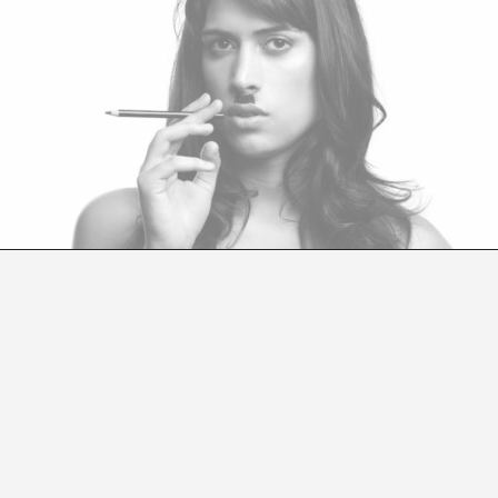
ENCIA Y LIBERACIÓN EN EL LEGADO CRÍTICO D
Narella Catania
o de Effy Beth no se limita a la performance en sí; su i