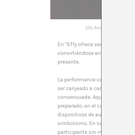
Effy Beth. (2012). Effy ofr
En “Effy ofrece sexo oral”, pres
convirtiéndose en una interacció
presente.
La performance consistía en ent
ser canjeado a cambio de “sexo o
consensuada. Aquellos que deci
preparado, en el cual había una 
dispositivos de audición, mientr
simbolismo. En su boca tenía u
participante sin interrumpir en