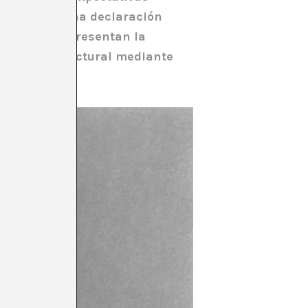
poder, sino una declaración
s tijeras representan la
iolencia estructural mediante