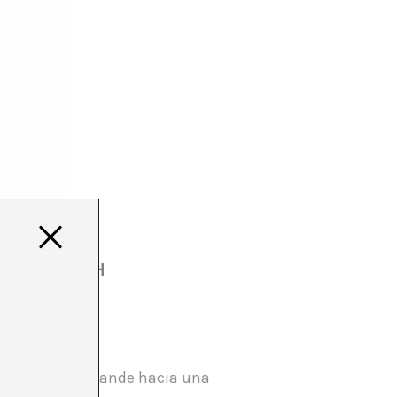
E EFFY BETH
nfluencia se expande hacia una