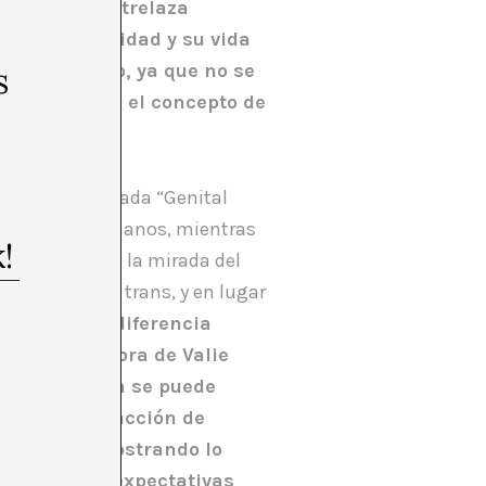
tística se entrelaza
 de su identidad y su vida
n título claro, ya que no se
s
desestabiliza el concepto de
e Export, titulada “Genital
ladora en sus manos, mientras
cía expuesta a la mirada del
ales de mujer trans, y en lugar
troduce una diferencia
 que en la obra de Valie
 la violencia se puede
menaza, una acción de
fensa sino mostrando lo
orme» a las expectativas