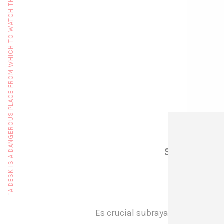
"A DESK IS A DANGEROUS PLACE FROM WHICH TO WATCH THE WORLD" (JOHN LE CARRÉ)
SOBRE VIOL
Es crucial subrayar que el legad