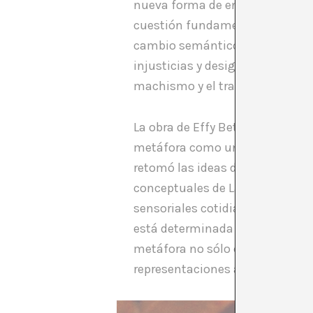
nueva forma de entendimiento y a
cuestión fundamental: ¿cómo p
cambio semántico y auténtico q
injusticias y desigualdades que
machismo y el transodio?
La obra de Effy Beth se caracte
metáfora como un hilo conducto
retomó las ideas de Nietzsche a
conceptuales de Lakoff y John
sensoriales cotidianas y la for
está determinada por las metáfo
metáfora no sólo como un recur
representaciones artísticas que