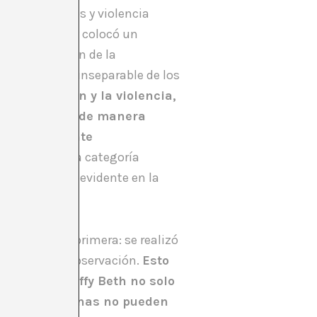
timas de abusos y violencia
el placer, Effy colocó un
n. La intención de la
omo objeto es inseparable de los
a la opresión y la violencia,
ación resalta de manera
ema socialmente
ebido como una categoría
áfora se hace evidente en la
ncia con la primera: se realizó
enos desde la observación.
Esto
 el arte de Effy Beth no solo
onde las personas no pueden