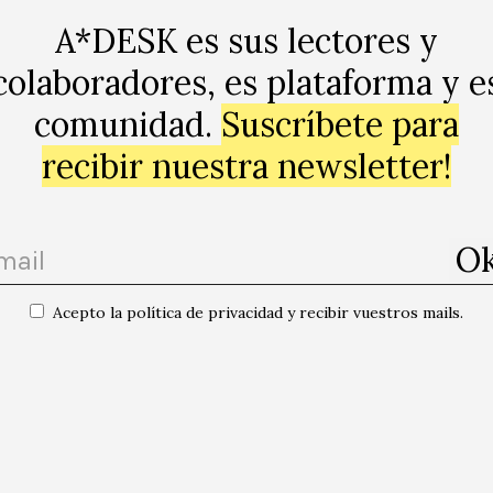
l acto. Además, en un contexto donde su práctica ar
A*DESK es sus lectores y
mo, el acto no puede ser visto de manera separada
erformance, a diferencia de la anterior, carece de u
colaboradores, es plataforma y e
a artística, sino de una intervención política que 
comunidad.
Suscríbete para
eras entre lo personal, lo político y lo artístico.
recibir nuestra newsletter!
ató de una adaptación trans de la artista austríaca Vali
mostraba sentada en una silla, sosteniendo una ametral
bierto en la ingle, de manera tal que su vulva permane
lugar de mostrar genitales “femeninos”, mostró sus genit
Acepto la política de privacidad y recibir vuestros mails.
s grandes de jardinero.
A pesar de que dicho gesto in
 de violencia representados son distintos: Mientras
omo una herramienta de protección, sugiriendo que
caso de Effy, las tijeras se presentan como una a
 retórica de la violencia, enfocándola no en la de
 de lo que se considera «innecesario» o «no conf