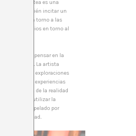
su trabajo plantea es una
a, sino también incitar un
ión social en torno a las
r los prejuicios en torno al
donde podemos pensar en la
ignificativa. La artista
s, así como las exploraciones
ida nuestras experiencias
a comprensión de la realidad
ces podemos utilizar la
uede ser interpelado por
s en la sociedad.