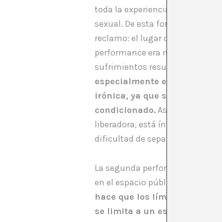
toda la experiencia, se oían re
sexual. De esta forma, en una s
reclamo: el lugar de un mero ob
performance era mostrar cómo el
sufrimientos resultantes de la 
especialmente en la sexualid
irónica, ya que se presenta
condicionado.
Así Effy resalta
liberadora, está íntimamente li
dificultad de separar el placer d
La segunda performance de Effy 
en el espacio público, con lo cu
hace que los límites entre lo
se limita a un espacio íntim