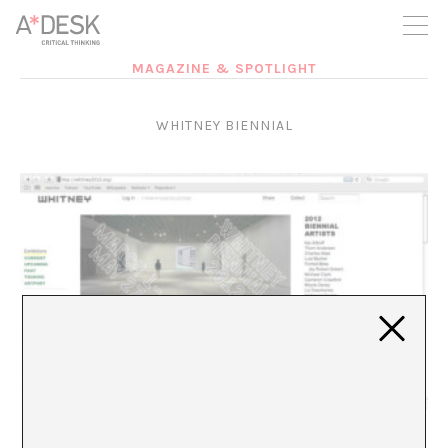
crees también en A*DESK seguimos necesitándote para poder
seguir adelante. Ahora puedes participar del proyecto y
apoyarlo.
MAGAZINE & SPOTLIGHT
WHITNEY BIENNIAL
Whitney Fantasma
Xavier Acarín