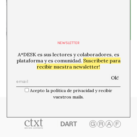
NEWSLETTER
Whitney Biennial o ¿Qué le pasa al Arte (Norte)
Americano?
A*DESK es sus lectores y colaboradores, es
Xavier Acarín
plataforma y es comunidad.
Suscríbete para
recibir nuestra newsletter!
Acepto la política de privacidad y recibir
vuestros mails.
Media Partners: