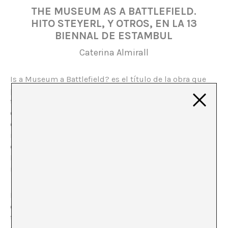
THE MUSEUM AS A BATTLEFIELD.
HITO STEYERL, Y OTROS, EN LA 13
BIENNAL DE ESTAMBUL
Caterina Almirall
Is a Museum a Battlefield? es el título de la obra que
presenta Hito Steyerl en la
13ª Bienal de Estambul
. Un
título especialmente pertinente dadas las
circunstancias bajo las que se ha organizado la Bienal
de este año. La noche antes de la apertura al público se
renovaban los enfrentamientos en las calles de la
ciudad, esta vez en la orilla asiática del Bósforo.
Paseando por las calles de Kadiköy era inevitable
inhalar el gas lacrimógeno.
El marco conceptual de la 13 Bienal de Estambul se
centra en la confluencia en el espacio púbico de
transformaciones y problemáticas urbanísticas,