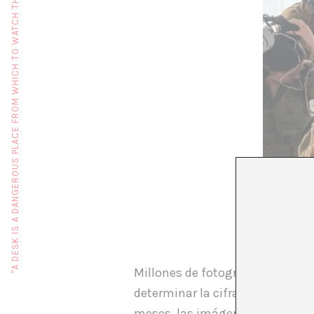
"A DESK IS A DANGEROUS PLACE FROM WHICH TO WATCH THE WORLD" (JOHN LE CARRÉ)
Millones de fotografías se produ
determinar la cifra exacta de i
meses, las imágenes siguen fluy