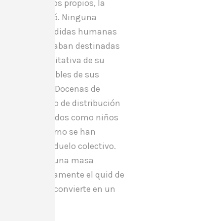
 con creces los propios, la
ión se desplomó. Ninguna
ultitudes de pérdidas humanas
s, algunas estaban destinadas
mprensión cualitativa de su
das y distinguibles de sus
de desplazados. Docenas de
s en un centro de distribución
cidos y mencionados como niños
inmediato retorno se han
tándose en el duelo colectivo.
n rostro; solo una masa
áfico es precisamente el quid de
 su pérdida se convierte en un
os vivos.