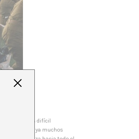
 de ancho. Es difícil
tos. Desde hace ya muchos
enocidio en Gaza hacia todo el