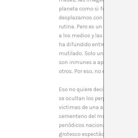
planeta como si fuese algo hab
desplazamos con el dedo sin mira
rutina. Pero es un desastre par
a los medios y las redes sociale
ha difundido entre las masas. E
mutilado. Solo uno se compone 
son inmunes a apariencias que 
otros. Por eso, no es de extra
Eso no quiere decir que los sold
se ocultan los perpetradores he
victimas de una agencia signif
cementerio del mundo, veintiú
periódicos nacionales presentar
grotesco espectáculo de sus ca