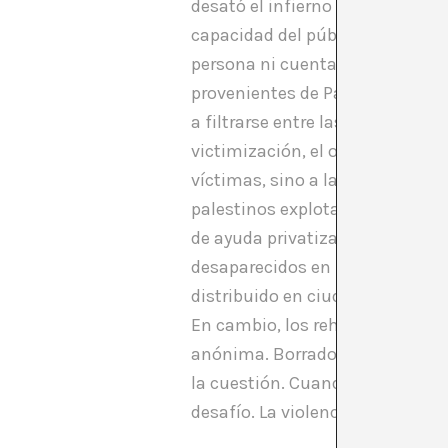
desató el infierno en la Tierra
capacidad del público para asi
persona ni cuenta en redes soc
provenientes de Palestina. Per
a filtrarse entre las grietas a
victimización, el otro se vuelve
víctimas, sino a la pura magnit
palestinos explotaron en un ho
de ayuda privatizado y convert
desaparecidos en un cartón de l
distribuido en ciudades de todo 
En cambio, los rehenes y deten
anónima. Borrados del registro v
la cuestión. Cuando a alguien se
desafío. La violencia masiva y 