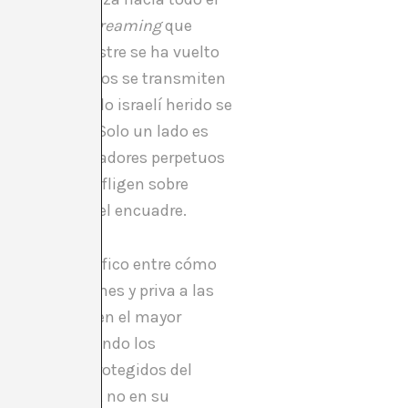
 imágenes en
streaming
que
encia. El desastre se ha vuelto
tinos destrozados se transmiten
l de un soldado israelí herido se
e ser herido. Solo un lado es
s. Los perpetradores perpetuos
cciones que infligen sobre
anece fuera del encuadre.
ntraste fotográfico entre cómo
s sus posiciones y priva a las
onvertir Gaza en el mayor
mboscada. Cuando los
ignificados. Protegidos del
 en su apogeo, no en su