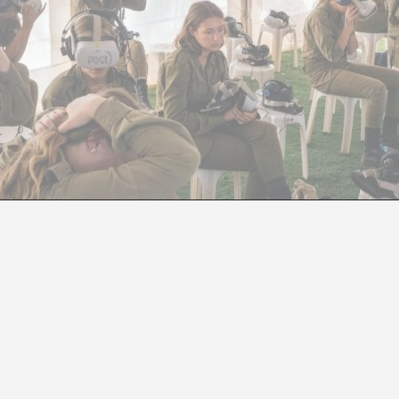
MODOS DE NO VER
Adam Broomberg
&
Ido Nahari
cen en una estrecha franja de tierra de pocos kilómetros
mágenes. Tal vez sean decenas de millones. Quizás cien
endo sin pausa desde la guerra en Oriente Medio y el g