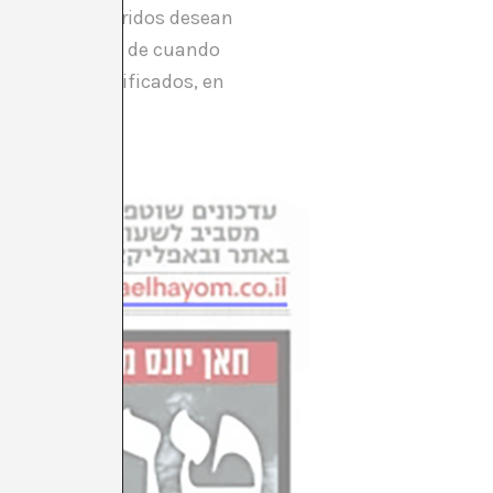
n como sus queridos desean
 de fotografías de cuando
 Cuerpos santificados, en