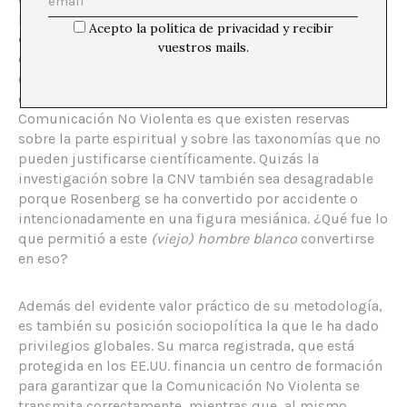
Rosenberg adquiere un peculiar papel transitorio en el
Acepto la política de privacidad y recibir
cual transita de la ciencia al mundo cotidiano
vuestros mails.
ofreciendo una metodología, pero pierde el apoyo
científico en el proceso. La única manera que puedo
explicar cómo las ciencias están evitando la
Comunicación No Violenta es que existen reservas
sobre la parte espiritual y sobre las taxonomías que no
pueden justificarse científicamente. Quizás la
investigación sobre la CNV también sea desagradable
porque Rosenberg se ha convertido por accidente o
intencionadamente en una figura mesiánica. ¿Qué fue lo
que permitió a este
(viejo) hombre blanco
convertirse
en eso?
Además del evidente valor práctico de su metodología,
es también su posición sociopolítica la que le ha dado
privilegios globales. Su marca registrada, que está
protegida en los EE.UU. financia un centro de formación
para garantizar que la Comunicación No Violenta se
transmita correctamente, mientras que, al mismo