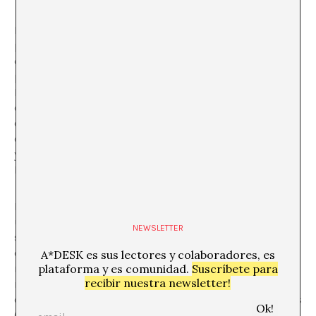
Bater, por otro lado, critica el
universalismo
propagado
porque no se incluyen las personas estructuralmente
desfavorecidas, es decir, porque es producido
principalmente por la comunidad blanca y liberal.
Bater, que no tiene la piel blanca, también es miembro
del norte global, donde “se propagan ‘verdades’
etnocéntricas (liberales) y específicas de género sobre
el mundo como innegablemente normales y correctas”
y que constituyen la base aparente de la Comunicación
No Violenta.
Faltaría un estudio científico del debate sobre el
universalismo porque la Comunicación No Violenta
NEWSLETTER
solo se ha investigado de manera selectiva, a pesar de
que hoy en día se utiliza en contextos tanto de
A*DESK es sus lectores y colaboradores, es
negocios, como de activismo y educación. Una de las
plataforma y es comunidad.
Suscríbete para
recibir nuestra newsletter!
razones de su éxito generalizado es que Rosenberg ha
estado aportando conceptos vivos desde los años 1980s
(como el llamado “lenguaje de la jirafa y el lobo”).