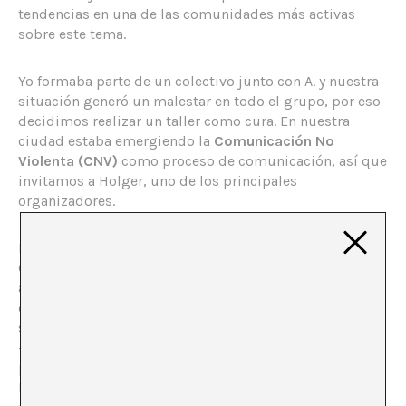
tendencias en una de las comunidades más activas
sobre este tema.
Yo formaba parte de un colectivo junto con A. y nuestra
situación generó un malestar en todo el grupo, por eso
decidimos realizar un taller como cura. En nuestra
ciudad estaba emergiendo la
Comunicación No
Violenta (CNV)
como proceso de comunicación, así que
invitamos a Holger, uno de los principales
organizadores.
En la sesión, nos explicó cómo había llegado a la
Comunicación No Violenta. Muchas veces lo habían
acusado de ocupar demasiado espacio en las
conversaciones, sin quererlo. En su búsqueda de una
solución, se encontró con la Comunicación No Violenta
—al principio a través de un libro en la biblioteca
pública—. Casi avergonzado, nos habló de Marshall M.
Rosenberg, quien fundó la CNV tal como se practica y