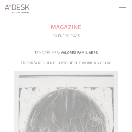
crees también en A*DESK seguimos necesitándote para poder
seguir adelante. Ahora puedes participar del proyecto y
apoyarlo.
MAGAZINE
20 ENERO 2025
TEMA DEL MES:
VALORES FAMILIARES
EDITOR/A RESIDENTE
:
ARTS OF THE WORKING CLASS