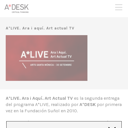
crees también en A*DESK seguimos necesitándote para poder
seguir adelante. Ahora puedes participar del proyecto y
apoyarlo.
A*LIVE. Ara i aquí. Art actual TV
A*LIVE. Ara i Aquí. Art Actual TV
es la segunda entrega
del programa A*LIVE, realizado por
A*DESK
por primera
vez en la Fundación Suñol en 2010.
Una vez más,
A*DESK
colabora con otra institución, en