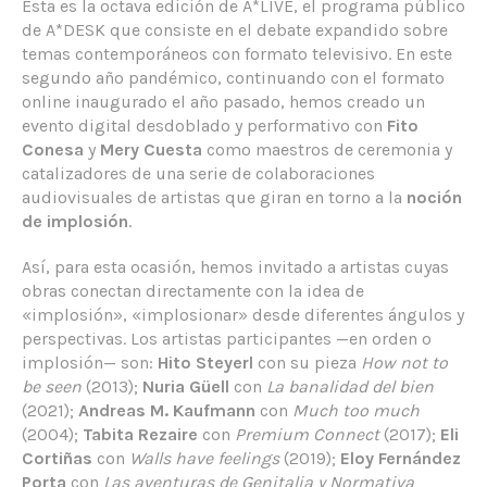
Esta es la octava edición de A*LIVE, el programa público
de A*DESK que consiste en el debate expandido sobre
temas contemporáneos con formato televisivo. En este
segundo año pandémico, continuando con el formato
online inaugurado el año pasado, hemos creado un
evento digital desdoblado y performativo con
Fito
Conesa
y
Mery Cuesta
como maestros de ceremonia y
catalizadores de una serie de colaboraciones
audiovisuales de artistas que giran en torno a la
noción
de implosión
.
Así, para esta ocasión, hemos invitado a artistas cuyas
obras conectan directamente con la idea de
«implosión», «implosionar» desde diferentes ángulos y
perspectivas. Los artistas participantes —en orden o
implosión— son:
Hito Steyerl
con su pieza
How not to
be seen
(2013);
Nuria Güell
con
La banalidad del bien
(2021);
Andreas M. Kaufmann
con
Much too much
(2004);
Tabita Rezaire
con
Premium Connect
(2017);
Eli
Cortiñas
con
Walls have feelings
(2019);
Eloy Fernández
Porta
con
Las aventuras de Genitalia y Normativa