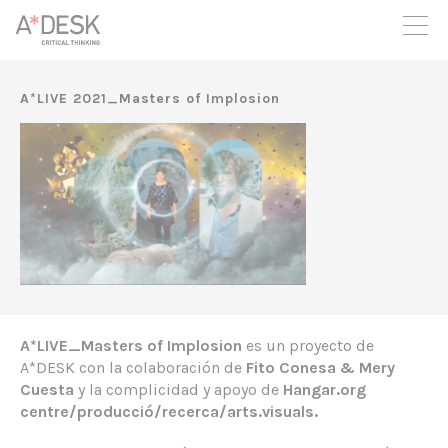
crees también en A*DESK seguimos necesitándote para poder
seguir adelante. Ahora puedes participar del proyecto y
apoyarlo.
A*LIVE 2021_Masters of Implosion
A*LIVE_Masters of Implosion
es un proyecto de
A*DESK con la colaboración de
Fito Conesa & Mery
Cuesta
y la complicidad y apoyo de
Hangar.org
centre/producció/recerca/arts.visuals.