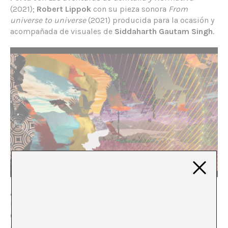
(2021);
Robert Lippok
con su pieza sonora
From
universe to universe
(2021) producida para la ocasión y
acompañada de visuales de
Siddaharth Gautam Singh
.
A*LIVE_Masters of Implosion
retoma la idea de la
implosión social. Desde hace tiempo, diferentes
especialistas coinciden en que el malestar producido
por la recesión, el aumento de la pobreza, la