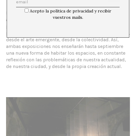
Acepto la política de privacidad y recibir
En definitiva, esta segunda exposición construye una
vuestros mails.
atmósfera terrorífica, mediante la cual nos dirige a las
problemáticas del presente desde un ángulo oscuro y
partiendo de obras de jóvenes artistas contemporáneos,
desde el arte emergente, desde la colectividad. Así,
ambas exposiciones nos enseñarán hasta septiembre
una nueva forma de habitar los espacios, en constante
reflexión con las problemáticas de nuestra actualidad,
de nuestra ciudad, y desde la propia creación actual.