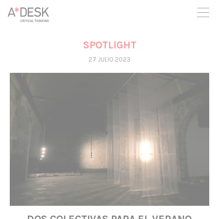
crees también en A*DESK seguimos necesitándote para poder
seguir adelante. Ahora puedes participar del proyecto y
apoyarlo.
SPOTLIGHT
27 JULIO 2023