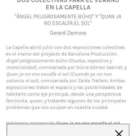
DOS COLECTIVAS PARA EL VERANO
EN LA CAPELLA
"ÁNGEL PELIGROSAMENTE BÚHO" Y "QUAN JA
NO ESCALFA EL SOL"
Gerard Zamora
La Capella abrió julio con dos exposiciones colectivas
en el marco del proyecto de Barcelona Producción:
Ángel peligrosamente búho (Duelos, espectros y
materialidad)
, comisariada por Núria Gómez Gabriel; y
Quan ja no ens escalfa el sol (Cuando ya no nos
calienta el sol)
, comisariada por Zaida Trallero. Ambas
exposiciones tratan el espacio y las posibilidades de
habitarlo como eje principal, desde una perspectiva
feminista,
queer
, y tratando algunos de los principales
problemas que nos ocupan en nuestra ciudad.
Hablemos primero de
Quan ja no ens escalfa el sol
,
situada en el espacio Rampa de La Capella. Lo primero