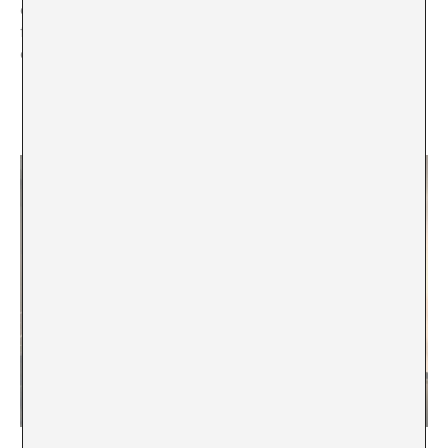
en principio, destinado a crear una construcción
funcional, se convierte en un espacio de reflexión sobre
cómo nos relacionamos con lo que nos rodea.