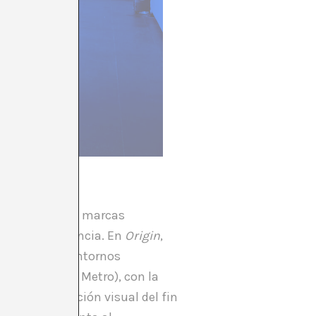
s o conscientes marcas
scripción y agencia. En
Origin
,
del tiempo en entornos
la M-30 o del Metro), con la
 una anticipación visual del fin