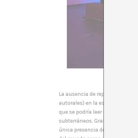
La ausencia de representación 
autorales) en la estela de Bruno
que se podría leer como una pel
subterráneos. Grabada en varios
única presencia de una luz inte