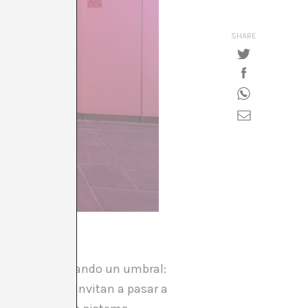
SHARE
e que está cruzando un umbral:
o por el LED) invitan a pasar a