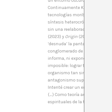
un entorno oscuro, en el que l
Continuamente Karlos Gil juega
tecnologías moribundas (el ya 
síntesis heterocrónica (tapices
sin una reelaboración del esque
(2023) y
Origin
(2023); la prime
‘desnuda’ la pantalla como artef
conglomerado de sistemas y pane
informa, ni expone: su sentido 
imposible: lograr transmitir, a 
organismo tan simple y complejo 
antagonismo superado. El propi
Intenté crear un entorno de co
(…) Como teoría antropológica,
espirituales de la tecnología e