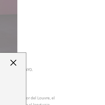
TA EL 21 DE MAYO.
in, conservador del Louvre, el
uda en utilizar el lenguaje