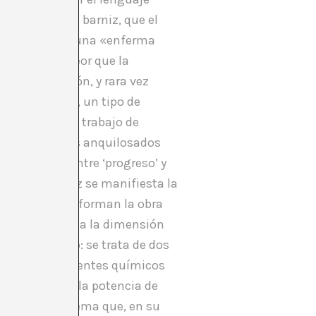
a las capas de barniz, que el
sa se asemeja a una «enferma
 remedio es peor que la
representación, y rara vez
io museístico, un tipo de
ce únicamente trabajo de
ctivar nuestros anquilosados
ntificación entre ‘progreso’ y
, pero rara vez se manifiesta la
uarios que conforman la obra
2M), apuntan a la dimensión
resente exacto: se trata de dos
ta acción de agentes químicos
todas?), pero la potencia de
a de un ecosistema que, en su