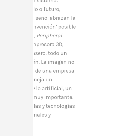
tendida como un sistema.
dría ser pasado o futuro,
cas que, en su seno, abrazan la
 que no hay ‘invención’ posible
 audiovisuales,
Peripheral
eada por una impresora 3D,
rir el lado trasero, todo un
a representación. La imagen no
 la consecución de una empresa
 espacio que maneja un
 lo natural y lo artificial, un
noanimismo es muy importante.
cosas inanimadas y tecnologías
aspectos materiales y