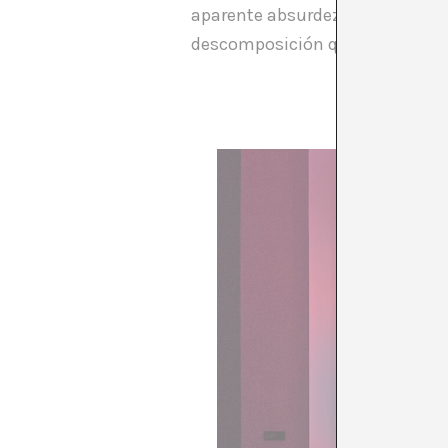
aparente absurdez (o aleatorie
descomposición que, con miedo