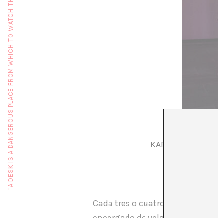
"A DESK IS A DANGEROUS PLACE FROM WHICH TO WATCH THE WORLD" (JOHN LE CARRÉ)
KARLOS GIL. DECL
Cada tres o cuatro años uno se t
encargado de velar por el buen 