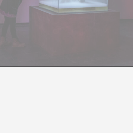
MEMORIAS DEL SUBSUELO
IVE. COMISARIADA POR PEIO AGUIRRE, CA2M MADRID, HAS
Pablo Caldera
opa en el periódico con una entrevista a Vincent Delieuv
estado de
La Gioconda.
En sus respuestas, Delieuvin no d