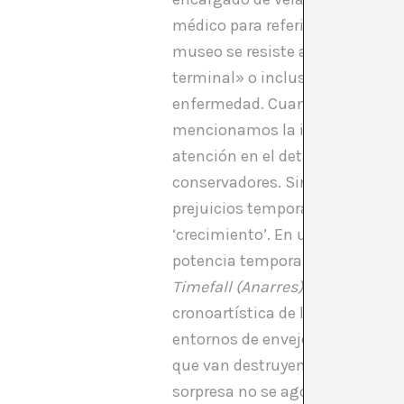
médico para referirse a la figur
museo se resiste a retirar por 
terminal» o incluso a una «muer
enfermedad. Cuando hablamos de
mencionamos la influencia del ‘
atención en el detalle, de perc
conservadores. Sin duda, para h
prejuicios temporales, esos que 
‘crecimiento’. En una sala de ar
potencia temporal como algo in
Timefall (Anarres)
de Karlos Gil
cronoartística de la multiplicid
entornos de envejecimiento acel
que van destruyendo (transforma
sorpresa no se agota en dicha c