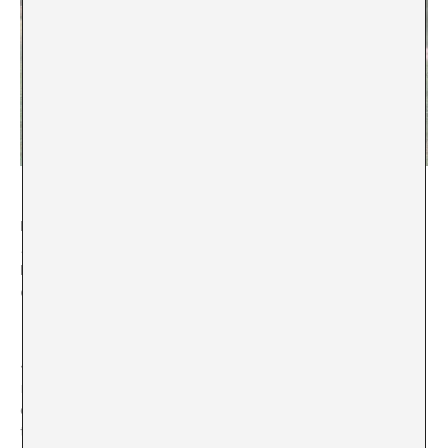
El título de tu obra combina la locución latina
memento mori
y el nombre del personaje de Michael
Ende. ¿Qué importancia tienen ambas cosas en tu
obra?
Titular mi proyecto
Memento Momo
, sustituyendo
«Mori» por «Momo», es un acto de dar forma a la
muerte, para recordarla. Por otro lado, la protagonista
de Ende, una niña llamada Momo, intenta recuperar el
tiempo robado a la gente por los «hombres grises»,