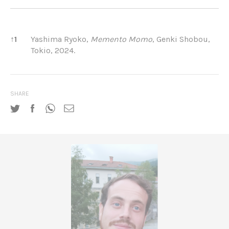
References
↑
1
Yashima Ryoko,
Memento Momo
, Genki Shobou,
Tokio, 2024.
SHARE