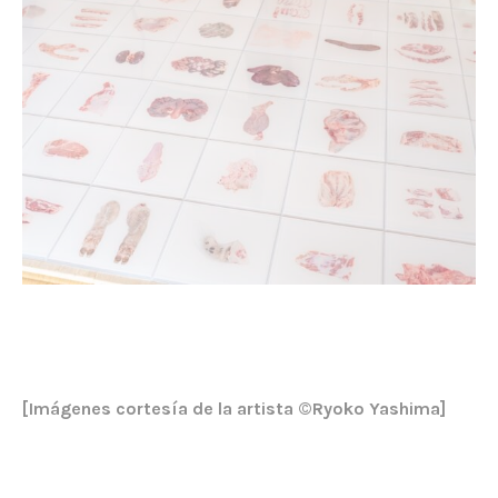
[Imágenes cortesía de la artista ©︎Ryoko Yashima]