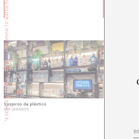
"A DESK IS A DANGEROUS PLACE FROM WHICH TO WATCH THE WORLD" (JOHN LE CARRÉ)
Poesía y cienci
NOEMI SABUGAL
Suspiros de plástico
ANA GERANIOS