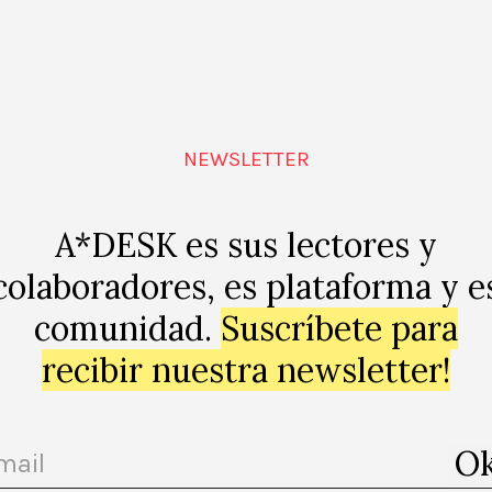
a para redimir al mar
Los prejuicios (no tan) naturales
GABI MARTÍNEZ
NEWSLETTER
A*DESK es sus lectores y
colaboradores, es plataforma y e
comunidad.
Suscríbete para
recibir nuestra newsletter!