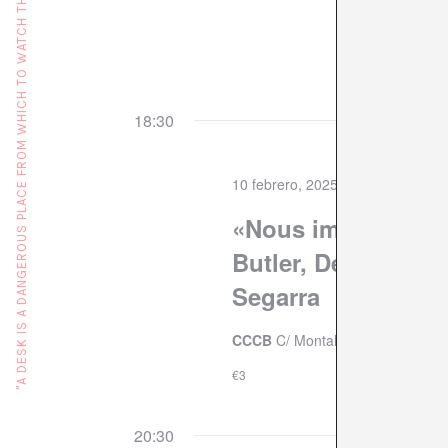
"A DESK IS A DANGEROUS PLACE FROM WHICH TO WATCH THE WORLD" (JOHN LE CARRÉ)
fecha.
18:30
10 febrero, 2025 @ 18:30
-
20:00
«Nous imaginaris p
Butler, Denise Ferr
Segarra
CCCB
C/ Montalegre, 5, 08001 B
€3
20:30