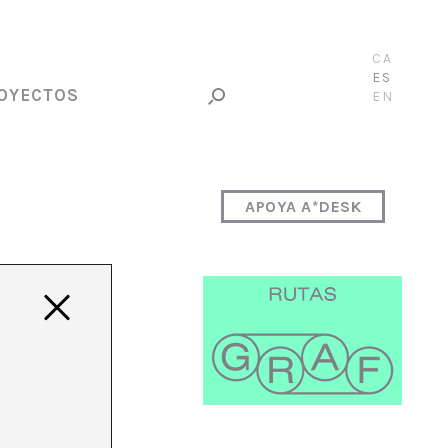
CA
ES
OYECTOS
EN
APOYA A*DESK
e
ácter
le y