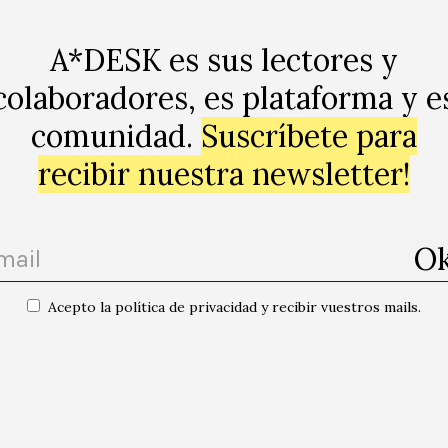
A*DESK es sus lectores y
ginem»
colaboradores, es plataforma y e
comunidad.
Suscríbete para
ràcia, Barcelona
recibir nuestra newsletter!
Siguie
Acepto la política de privacidad y recibir vuestros mails.
Suscribirse al calend