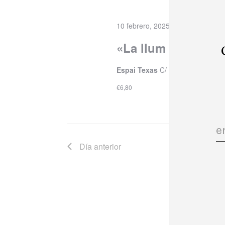
10 febrero, 2025 @ 20:30
«La llum que ima
Espai Texas
C/ de Bailèn, 205, G
€6,80
Día anterior