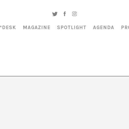
*DESK
MAGAZINE
SPOTLIGHT
AGENDA
PR
AGENDA CULTURAL
Compilación de actividades de art
contemporáneo, con una mirada
25
transdisciplinar. Eventos tanto de car
puntual como de programación estab