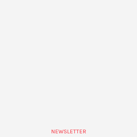
llevadas a cabo por iniciativas independ
e instituciones de Barcelona.
olítics» Judith
eira da Silva i Marta
arcelona mapa, Barcelona
NEWSLETTER