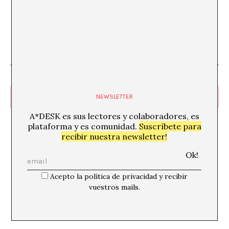
Teatre Tantarantana
arrer de les Flors, 22, Ciutat Vella, 08001
Barcelona
€13
Día anterior
Siguiente día
Suscribirse al calendario
NEWSLETTER
A*DESK es sus lectores y colaboradores, es
plataforma y es comunidad.
Suscríbete para
recibir nuestra newsletter!
Acepto la política de privacidad y recibir
vuestros mails.