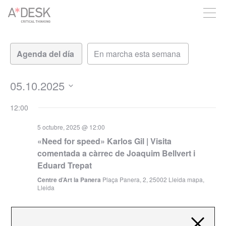
crees también en A*DESK seguimos necesitándote para poder
seguir adelante. Ahora puedes participar del proyecto y
apoyarlo.
Navegación
Navegación
de
de
vistas
vistas
de
05.10.2025
Evento
Seleccionar
12:00
fecha.
5 octubre, 2025 @ 12:00
«Need for speed» Karlos Gil | Visita
comentada a càrrec de Joaquim Bellvert i
Eduard Trepat
Centre d’Art la Panera
Plaça Panera, 2, 25002 Lleida mapa,
Lleida
5 octubre, 2025 @ 12:00
«Fosca» Aurora Bauzà & Pere Jou