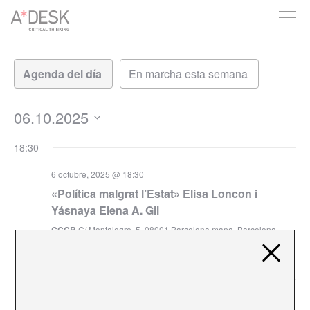
crees también en A*DESK seguimos necesitándote para poder
seguir adelante. Ahora puedes participar del proyecto y
apoyarlo.
Navegación
Navegación
de
de
vistas
vistas
de
06.10.2025
Evento
Seleccionar
18:30
fecha.
6 octubre, 2025 @ 18:30
«Política malgrat l’Estat» Elisa Loncon i
Yásnaya Elena A. Gil
CCCB
C/ Montalegre, 5, 08001 Barcelona mapa, Barcelona
€3
19:00
6 octubre, 2025 @ 19:00
-
20:00