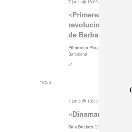
7 junio @ 18:00
«Primeres intuïcio
revolucions | Sess
de Barbara Hamme
Filmoteca
Plaça de Salvador Seg
Barcelona
€4
18:30
7 junio @ 18:30
«Dinamarca» Lluïsa
Sala Beckett
C/ Pere IV, 228, 2