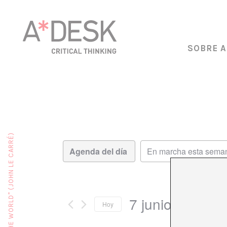
SOBRE A
Navegación
Navegación
Día
de
de
vistas
vistas
de
Evento
7 junio, 2026
Hoy
Seleccionar