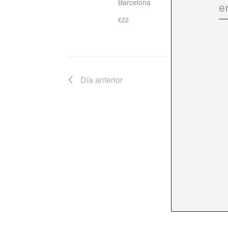
Barcelona
€22
Día anterior