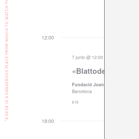
"A DESK IS A DANGEROUS PLACE FROM WHICH TO WATCH THE WORLD" (JOHN LE CARRÉ)
fecha.
12:00
7 junio @ 12:00
«Blattodea» De Pa
Fundació Joan Brossa
C/ Flass
Barcelona
€15
18:00