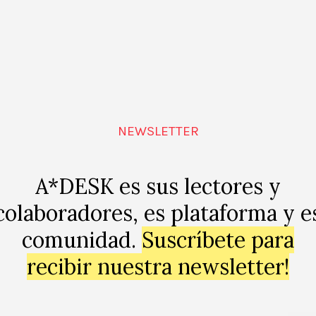
ns, primeres
ió de curtmetratges
r»
uí, 1, 08001 Barcelona mapa,
NEWSLETTER
A*DESK es sus lectores y
colaboradores, es plataforma y e
comunidad.
Suscríbete para
recibir nuestra newsletter!
 Cunillé
32, 08005 Barcelona mapa,