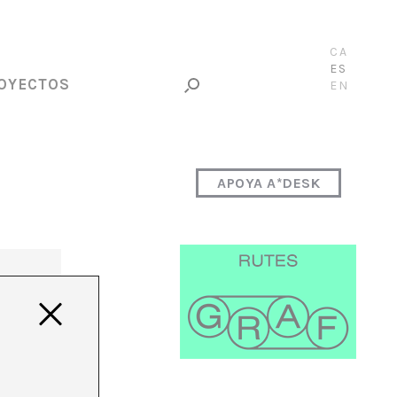
CA
ES
OYECTOS
EN
APOYA A*DESK
e
ácter
le y