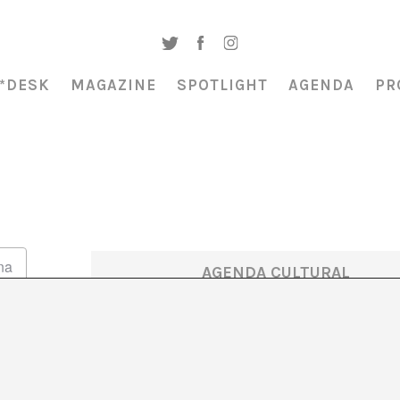
*DESK
MAGAZINE
SPOTLIGHT
AGENDA
PR
AGENDA CULTURAL
Compilación de actividades de art
contemporáneo, con una mirada
transdisciplinar. Eventos tanto de car
puntual como de programación estab