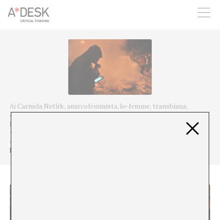
crees también en A*DESK seguimos necesitándote para poder
seguir adelante. Ahora puedes participar del proyecto y
apoyarlo.
Ai Carmela Netîrk, anarcofeminista, lo-femme, transbiana,
cyborg, hacker, migrante, ama de casa, escritora, historiadora,
historiógrafa, videógrafa, editora, livestreamer, mezcladora de
visiones, administradora de sistemas. Actualmente forma parte
de Systerserver y Feminist Ninja:
https://tube.systerserver.net/w/sWva5poaCWtV9aF7YWSE69