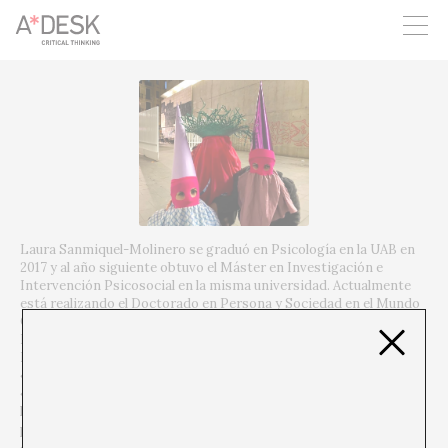
crees también en A*DESK seguimos necesitándote para poder
seguir adelante. Ahora puedes participar del proyecto y
apoyarlo.
Laura Sanmiquel-Molinero se graduó en Psicología en la UAB en
2017 y al año siguiente obtuvo el Máster en Investigación e
Intervención Psicosocial en la misma universidad. Actualmente
está realizando el Doctorado en Persona y Sociedad en el Mundo
Contemporáneo en la UAB con una beca para la Formación del
Profesorado Universitario del Ministerio de Educación, Cultura y
Deporte. Su investigación problematiza los procesos de
«transición» que envuelven el advenimiento de una
«discapacidad» desde la perspectiva de los Estudios Críticos de
la Discapacidad interseccionales. También ha participado en los
proyectos financiados sobre discapacidad llamados
«Infraestructuras para la Vida Independiente», liderado por Joan