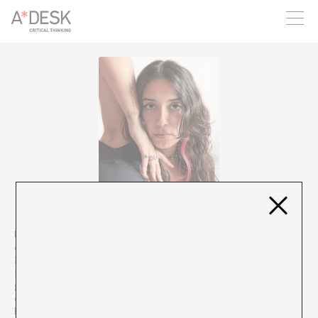
crees también en A*DESK seguimos necesitándote para poder
seguir adelante. Ahora puedes participar del proyecto y
apoyarlo.
blanca arias (ella/elle) es artista, investigadore, bruja y lesbiana,
comprometida con el amor y la crítica. Nacide en Barcelona en
1998 bajo el signo de escorpio, siente una especial
responsabilidad para con la confección de imaginarios que
generen mundos más habitables para todos los cuerpos. Algunas
de sus líneas de trabajo recurrentes son la exploración del
lesbianismo como vía de resistencia, el vínculo entre la feminidad