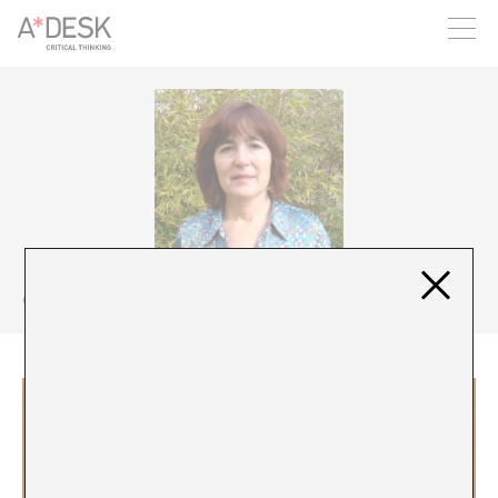
crees también en A*DESK seguimos necesitándote para poder
seguir adelante. Ahora puedes participar del proyecto y
apoyarlo.
Carmen Pardo Salgado