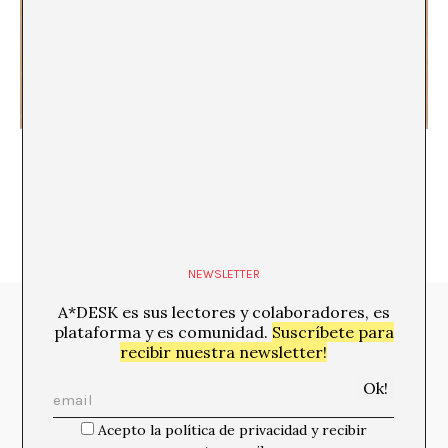
Fonografías de la ciudad global
NEWSLETTER
A*DESK es sus lectores y colaboradores, es
Media Partners:
plataforma y es comunidad.
Suscríbete para
recibir nuestra newsletter!
Acepto la política de privacidad y recibir