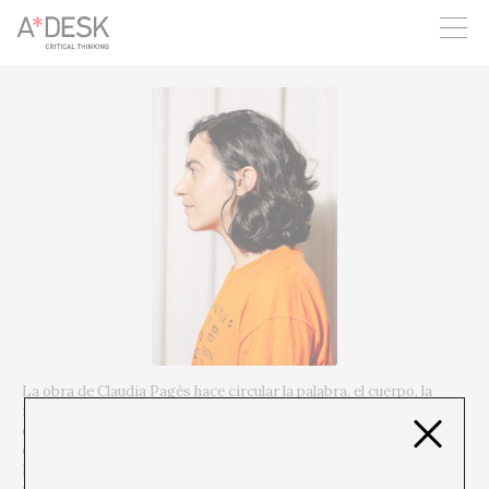
crees también en A*DESK seguimos necesitándote para poder
seguir adelante. Ahora puedes participar del proyecto y
apoyarlo.
La obra de Claudia Pagès hace circular la palabra, el cuerpo, la
música y el movimiento en múltiples direcciones, rastreando la
continuidad de los sistemas de circulación -como la navegación y
el transporte- junto con la lengua y los lenguajeros jurídicos.
Pagès se centra en las «arquitecturas de contención», que