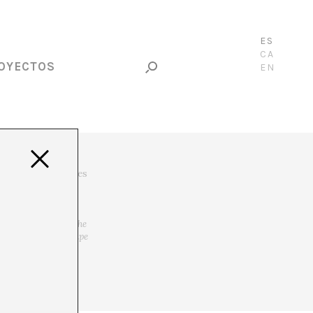
ES
CA
OYECTOS
EN
ad de Leiden (Países
eley. Entre sus
Senses
(Valiz 2023);
 2023);
Shame and
liz 2018);
Staging the
porary Images Shape
t Effects in