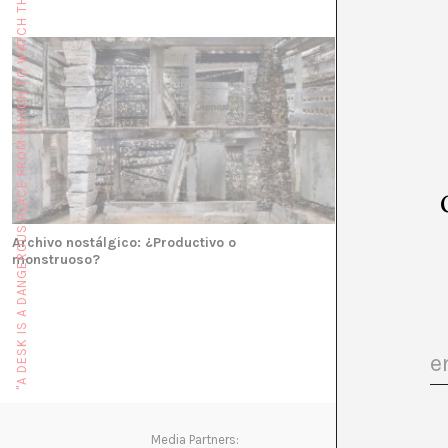
"A DESK IS A DANGEROUS PLACE FROM WHICH TO WATCH THE WORLD" (JOHN LE CARRÉ)
Archivo nostálgico: ¿Productivo o
monstruoso?
Media Partners: