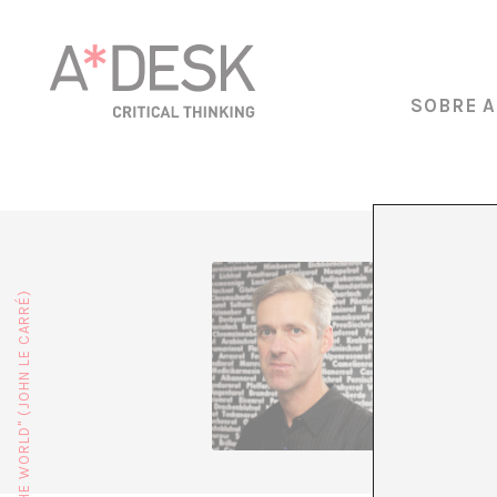
SOBRE A
Ernst v
Bajos). 
publicac
Productiv
Masculin
Archive:
Thought
Contempo