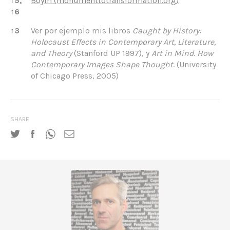
↑
5,
Boym (monumenttotransformation.org)
↑
6
↑
3
Ver por ejemplo mis libros
Caught by History:
Holocaust Effects in Contemporary Art, Literature,
and Theory
(Stanford UP 1997), y
Art in Mind. How
Contemporary Images Shape Thought
. (University
of Chicago Press, 2005)
SHARE