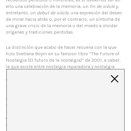
ello una celebración de la memoria, un
fin de siècle
y,
entretanto, un
debut de siècle,
una expresión del deseo
de mirar hacia atrás o, por el contrario, un síntoma de
una grave crisis de la memoria o del miedo a olvidar
orígenes y tradiciones perdidas.
La distinción que acabo de hacer resuena con la que
hizo Svetlana Boym en su famoso libro “The Future of
Nostalgia (El futuro de la nostalgia)” de 2001, a saber,
la que existe entre nostalgia reparadora y nostalgia
[1]
reflexiva
. Me referiré varias veces a Boym porque su
obra sigue ofreciendo la comprensión más completa y
relevante de la nostalgia que conozco. Boym define la
nostalgia como la añoranza de un hogar que ya no
existe o que nunca ha existido. La nostalgia es un
sentimiento de pérdida y desplazamiento, pero
también es un romance con la propia fantasía. Esta
doble vertiente de la nostalgia ya está presente en las
dos raíces griegas de la palabra nostalgia:
νόστος,
nóstos
(«volver a casa») y
ἄλγος, álgos
(«anhelo»).