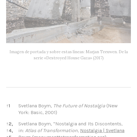
Imagen de portada y sobre estas líneas: Marjan Teeuwen. De la
serie «Destroyed House Gaza» (2017)
References
↑
1
Svetlana Boym,
The Future of Nostalgia
(New
York: Basic, 2001)
↑
2,
Svetlana Boym, “Nostalgia and Its Discontents,
↑
4,
in:
Atlas of Transformation
,
Nostalgia | Svetlana