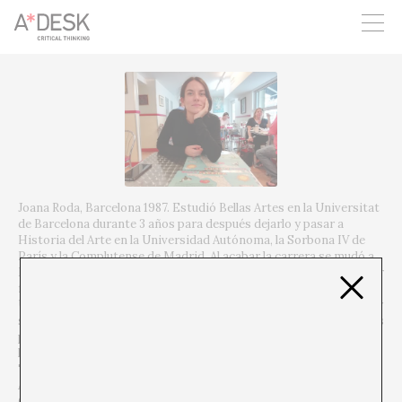
crees también en A*DESK seguimos necesitándote para poder
seguir adelante. Ahora puedes participar del proyecto y
apoyarlo.
Joana Roda, Barcelona 1987. Estudió Bellas Artes en la Universitat
de Barcelona durante 3 años para después dejarlo y pasar a
Historia del Arte en la Universidad Autónoma, la Sorbona IV de
París y la Complutense de Madrid. Al acabar la carrera se mudó a
Montreal, Canadá, donde trabajó en una galería y empezó a buscar
fórmulas para hacer que todo aquello fuera un poco más rentable.
Una de ellas fue preparar catering basados en tortillas de patata y
servirlas en las inauguraciones (de ahí surgieron algunos encargos
para otros eventos artísticos). Así mismo trabajó en una
lavandería, el restaurante Itacate y en la pastelería Kilo Café.
Todos estos trabajos fueron forjando la empresaria que es ahora.
Al llegar a Barcelona trabajó en el restaurante Biocenter y en la
Galería Miquel Alzueta y siguió con el tema de la comida