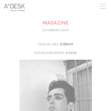
crees también en A*DESK seguimos necesitándote para poder
seguir adelante. Ahora puedes participar del proyecto y
apoyarlo.
MAGAZINE
24 FEBRERO 2020
TEMA DEL MES:
ICÓNICO
EDITOR/A RESIDENTE
:
A*DESK