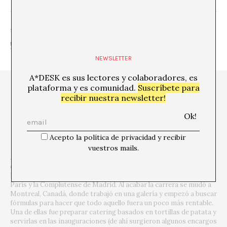
SHARE
NEWSLETTER
A*DESK es sus lectores y colaboradores, es
plataforma y es comunidad.
Suscríbete para
recibir nuestra newsletter!
Acepto la política de privacidad y recibir
vuestros mails.
Joana Roda, Barcelona 1987. Estudió Bellas Artes en la Universitat
de Barcelona durante 3 años para después dejarlo y pasar a
Historia del Arte en la Universidad Autónoma, la Sorbona IV de
París y la Complutense de Madrid. Al acabar la carrera se mudó a
Montreal, Canadá, donde trabajó en una galería y empezó a buscar
fórmulas para hacer que todo aquello fuera un poco más rentable.
Una de ellas fue preparar catering basados en tortillas de patata y
servirlas en las inauguraciones (de ahí surgieron algunos encargos