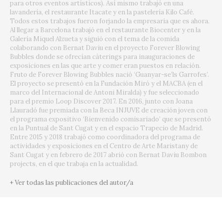
para otros eventos artísticos). Así mismo trabajó en una
lavandería, el restaurante Itacate y en la pastelería Kilo Café.
Todos estos trabajos fueron forjando la empresaria que es ahora.
Al llegar a Barcelona trabajó en el restaurante Biocenter y en la
Galería Miquel Alzueta y siguió con el tema de la comida
colaborando con Bernat Daviu en el proyecto Forever Blowing
Bubbles donde se ofrecían càterings para inauguraciones de
exposiciones en las que arte y comer eran puestos en relación.
Fruto de Forever Blowing Bubbles nació ‘Guanyar-se’ls Garrofes’.
El proyecto se presentó en la Fundación Miró y el MACBA (en el
marco del Internacional de Antoni Miralda) y fue seleccionado
para el premio Loop Discover 2017. En 2016, junto con Joana
Llauradó fue premiada con la Beca INJUVE de creación joven con
el programa expositivo ‘Bienvenido comisariado’ que se presentó
en la Puntual de Sant Cugat y en el espacio Trapecio de Madrid.
Entre 2015 y 2018 trabajó como coordinadora del programa de
actividades y exposiciones en el Centro de Arte Maristany de
Sant Cugat y en febrero de 2017 abrió con Bernat Daviu Bombon
projects, en el que trabaja en la actualidad.
+ Ver todas las publicaciones del autor/a