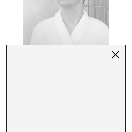
OJO MORADO
Joana Roda
A*Desk me ha enviado un e-mail pidiéndome que
explore el concepto de icónico y ponga un ejemplo del
que es para mí una obra de arte icónica.
Es cierto que lo primero que me viene en la cabeza
cuando pienso en una imagen icónica del mundo del
arte es la Sopa Campbell, la araña de Louise Bourgeois,
aquella fotografía de Yves Klein saltando, el Urinario de