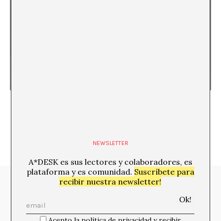
HABLAMOS MARCIANO
NEWSLETTER
A*DESK es sus lectores y colaboradores, es
plataforma y es comunidad.
Suscríbete para
recibir nuestra newsletter!
Media Partners:
Acepto la política de privacidad y recibir