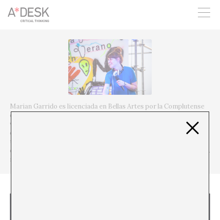
crees también en A*DESK seguimos necesitándote para poder
seguir adelante. Ahora puedes participar del proyecto y
apoyarlo.
Marian Garrido es licenciada en Bellas Artes por la Complutense
de Madrid y máster de Historia del arte contemporáneo y cultura
visual en el MNCA Reina Sofía. Su práctica artística aborda varios
ejes que convergen: el capitalismo acelerado y su supervivencia a
través de la adaptabilidad capaz de fagocitar o adaptar discursos
o idearios y el sci-fi como escenario de contingencia especulativa.
mariangarrido.com