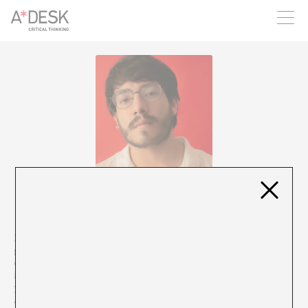
crees también en A*DESK seguimos necesitándote para poder
seguir adelante. Ahora puedes participar del proyecto y
apoyarlo.
Miguel Ángel Fajardo
es cineasta colombiano interesado en los
gestos de la espiritualidad. Es director y guionista de los
cortometrajes
Buscó a Satanás, encontró la familia
(2022) y
Voz de
Bruja
(2024). Ha trabajado como guionista para Netflix Colombia
y como script doctor de guionistas iberoamericanos.
Actualmente es doctorando de comunicación en la UPF.