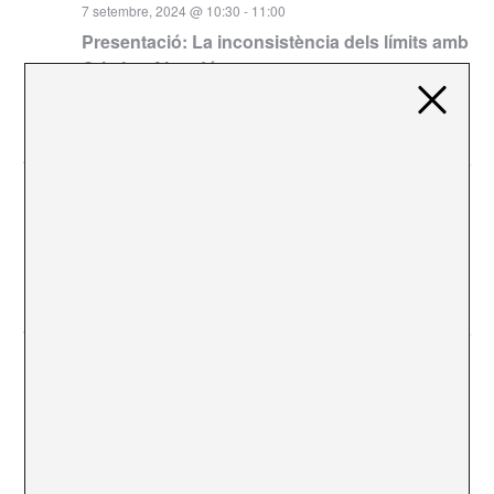
7 setembre, 2024 @ 10:30
-
11:00
Presentació: La inconsistència dels límits amb
Cristina Almodóvar
Bòlit. Centre d’Art Contemporani Girona
Rambla de la Llibertat,
1, Girona
11:00
7 setembre, 2024 @ 11:00
-
15:00
“Subtitles for Reality” Antonio Menchen
Chiquita Room
C/ Villarroel, 25, 08011 Barcelona mapa,
Barcelona
18:00
7 setembre, 2024 @ 18:00
-
20:00
Jam session d’harmonia i cura a través de la
dansa i la cal·ligrafia xinesa | SocialFestBcn
Santa Mònica
La Rambla, 7, 08002 Barcelona mapa, Barcelona