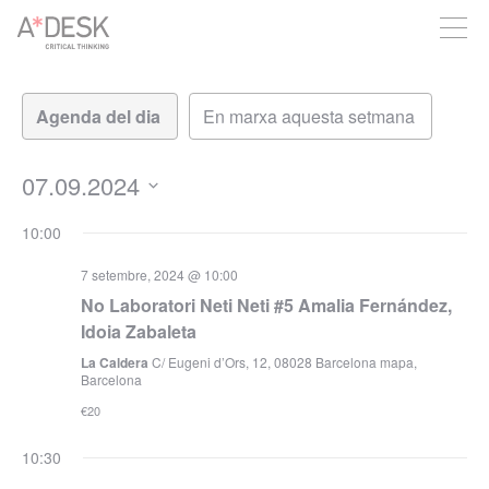
seguim necessitant-te per a poder seguir endavant. Ara pots
participar del projecte i recolzar-lo.
Vistes
Navegació
de
de
visualitzacions
navegació
Esdeveniment
07.09.2024
Selecciona
10:00
una
data.
7 setembre, 2024 @ 10:00
No Laboratori Neti Neti #5 Amalia Fernández,
Idoia Zabaleta
La Caldera
C/ Eugeni d’Ors, 12, 08028 Barcelona mapa,
Barcelona
€20
10:30