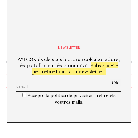
7 setembre, 2024 @ 23:00
Sala Taro x Peach Puff Bass Unit
Sala Taro
C/ de Rossend Arús, 9, Sants-Montjuïc, 08014
Barcelona
€4
NEWSLETTER
A*DESK és els seus lectors i col·laboradors,
Dia anterior
Següent dia
és plataforma i és comunitat.
Subscriu-te
per rebre la nostra newsletter!
Subscriviu-vos al calendari
Accepto la política de privacitat i rebre els
vostres mails.