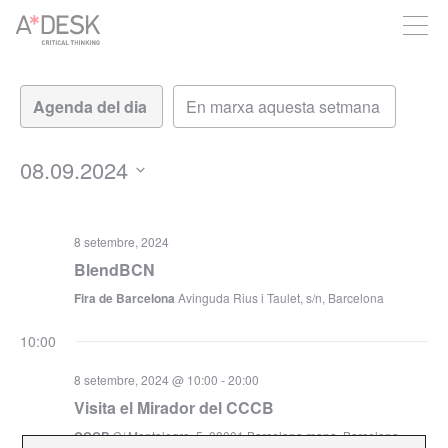
seguim necessitant-te per a poder seguir endavant. Ara pots
participar del projecte i recolzar-lo.
Vistes
Navegació
de
de
visualitzacions
navegació
Esdeveniment
08.09.2024
Selecciona
una
data.
8 setembre, 2024
BlendBCN
Fira de Barcelona
Avinguda Rius i Taulet, s/n, Barcelona
10:00
8 setembre, 2024 @ 10:00
-
20:00
Visita el Mirador del CCCB
CCCB
C/ Montalegre, 5, 08001 Barcelona mapa, Barcelona