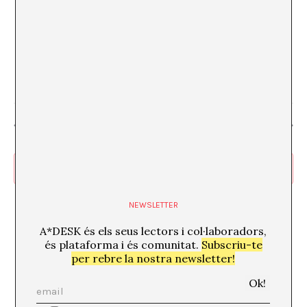
8 setembre, 2024 @ 19:00
Grandmaster Flash + DJ2D2
Sala Razzmatazz
C/ dels Almogàvers, 122, Sant Martí, 08018
Barcelona, Barcelona
€25
Dia anterior
Següent dia
Subscriviu-vos al calendari
NEWSLETTER
A*DESK és els seus lectors i col·laboradors,
és plataforma i és comunitat.
Subscriu-te
per rebre la nostra newsletter!