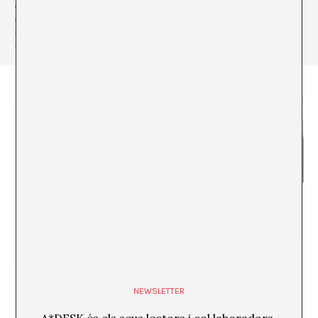
de Librújula, on s’encarrega tant de l’edició bimensual en paper
com de l’edició digital. És lectora professional per a editorials i
acaba de publicar a l’editorial Wunderkammer el breu assaig La
revolució de les flâneuses.
La impostura vilamatiana o l’aberració referencial
NEWSLETTER