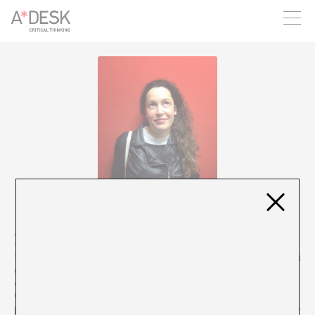
seguim necessitant-te per a poder seguir endavant. Ara pots
participar del projecte i recolzar-lo.
Anna María Iglesia (1986) és llicenciada en filologia italiana i en
teoria de la literatura i literatura comparada i doctora per la
Universitat de Barcelona amb la tesi “La narrativa de l’espai urbà i
de les seves pràctiques. El París del XIX i la flânerie”. Periodista
cultural, col·labora amb diferents mitjans –The Objective, El
Confidencial, Lletra Global, Turia, La esfera de Papel– escrivint
principalment sobre literatura i el món editorial. És redactora cap