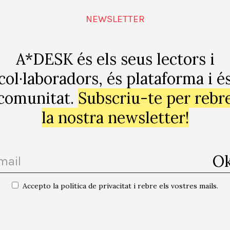
NEWSLETTER
A*DESK és els seus lectors i
col·laboradors, és plataforma i é
comunitat.
Subscriu-te per rebr
la nostra newsletter!
Accepto la política de privacitat i rebre els vostres mails.