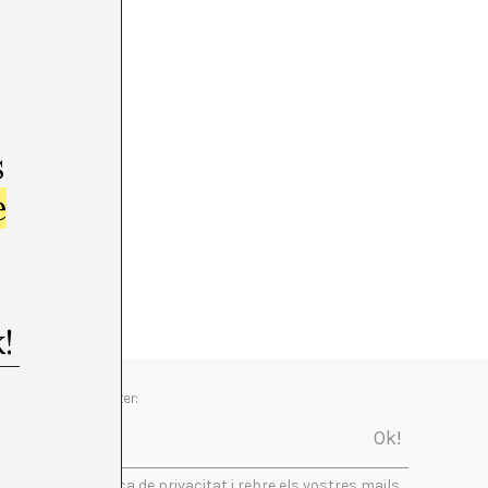
s
e
Newsletter:
Accepto la política de privacitat i rebre els vostres mails.