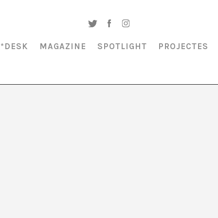
A*DESK
MAGAZINE
SPOTLIGHT
PROJECTES
 Aubart llegeix i escriu sobre qualsevol tema que pugui desencadenar la s
ànim que de vegades utilitza en el comissariat d’exposicions i en les xer
dita un número de la revista Δ ⅄ ⚙