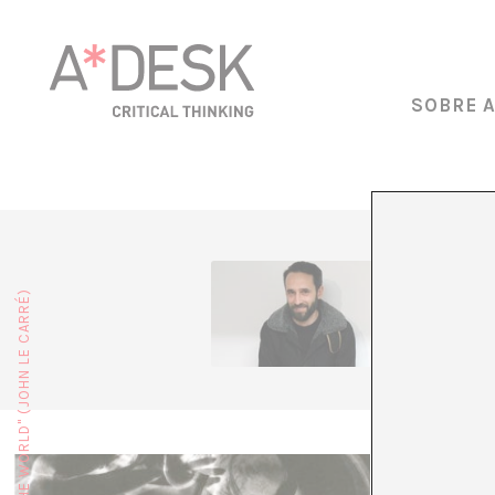
SOBRE 
François
estat d’
quan s’e