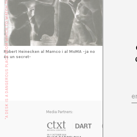
"A DESK IS A DANGEROUS PLACE FROM WHICH TO WATCH THE WORLD" (JOHN LE CARRÉ)
Robert Heinecken al Mamco i al MoMA -ja no
és un secret-
Media Partners: