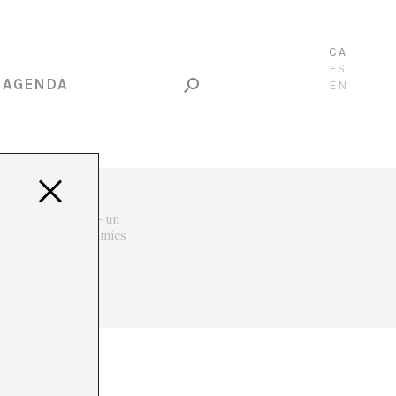
CA
ES
AGENDA
EN
eva interpretació – un
rades amb els seus amics