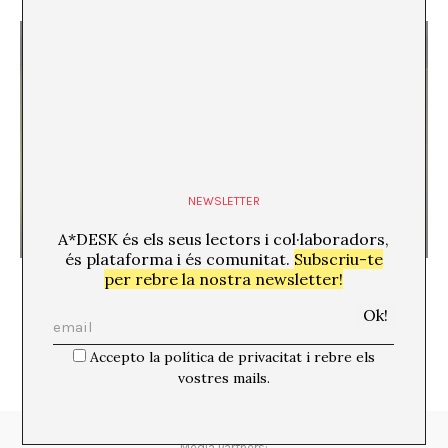
NEWSLETTER
A*DESK és els seus lectors i col·laboradors,
és plataforma i és comunitat.
Subscriu-te
Fregar sílex amb pirita
per rebre la nostra newsletter!
Accepto la política de privacitat i rebre els
vostres mails.
Media Partners: