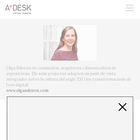
seguim necessitant-te per a poder seguir endavant. Ara pots
participar del projecte i recolzar-lo.
Olga Subirós és comissària, arquitecta i dissenyadora de
exposicions. Els seus projectes adopten un punt de vista
integrador sobre la cultura del segle XXI i les transformacions de
l’era digital.
www.olgasubiros.com