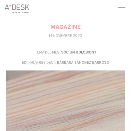
seguim necessitant-te per a poder seguir endavant. Ara pots
participar del projecte i recolzar-lo.
MAGAZINE
14 NOVEMBRE 2022
TEMA DEL MES:
SOC UN HOLOBIONT
EDITOR/A RESIDENT
:
BÁRBARA SÁNCHEZ BARROSO