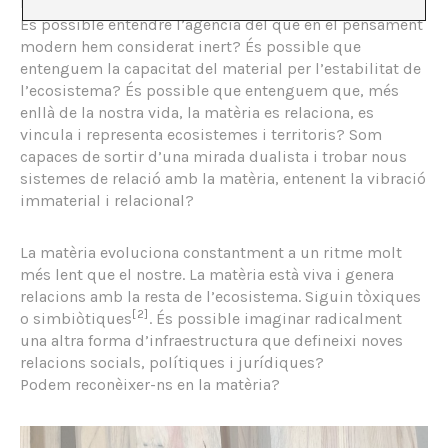
noves estructures jurídiques per defensar-ho.
És possible entendre l’agència del que en el pensament
modern hem considerat inert? És possible que
entenguem la capacitat del material per l’estabilitat de
l’ecosistema? És possible que entenguem que, més
enllà de la nostra vida, la matèria es relaciona, es
vincula i representa ecosistemes i territoris? Som
capaces de sortir d’una mirada dualista i trobar nous
sistemes de relació amb la matèria, entenent la vibració
immaterial i relacional?
La matèria evoluciona constantment a un ritme molt
més lent que el nostre. La matèria està viva i genera
relacions amb la resta de l’ecosistema. Siguin tòxiques
[2]
o simbiòtiques
. És possible imaginar radicalment
una altra forma d’infraestructura que defineixi noves
relacions socials, polítiques i jurídiques?
Podem reconèixer-ns en la matèria?