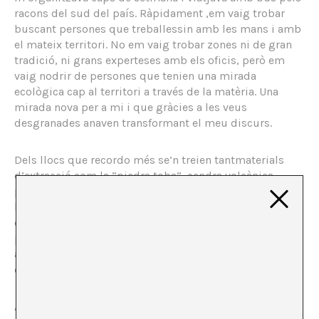
racons del sud del país. Ràpidament ,em vaig trobar
buscant persones que treballessin amb les mans i amb
el mateix territori. No em vaig trobar zones ni de gran
tradició, ni grans experteses amb els oficis, però em
vaig nodrir de persones que tenien una mirada
ecològica cap al territori a través de la matèria. Una
mirada nova per a mi i que gràcies a les veus
desgranades anaven transformant el meu discurs.
Dels llocs que recordo més se’n treien tantmaterials
d’extracció com la “piedra toba”, cendra volcànica
petrificada de color verd molt suau i fàcil de treballar, o
l’argila del sud de Pichilemu d’un jaciment amb un alt
contingut de minerals que produïa una terracota amb
purpurina; i també materials regeneratius d’origen
animal com la crinera de Rario cua de cavall i la llana
d’angora de conills de pèl blanc.
Aquests processos extractivistes locals se sustenten