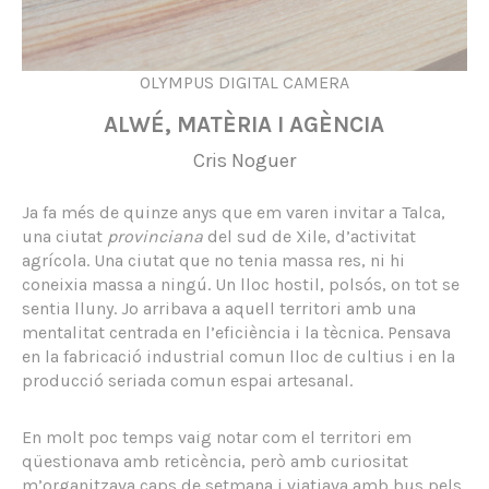
OLYMPUS DIGITAL CAMERA
ALWÉ, MATÈRIA I AGÈNCIA
Cris Noguer
Ja fa més de quinze anys que em varen invitar a Talca,
una ciutat
provinciana
del sud de Xile, d’activitat
agrícola. Una ciutat que no tenia massa res, ni hi
coneixia massa a ningú. Un lloc hostil, polsós, on tot se
sentia lluny. Jo arribava a aquell territori amb una
mentalitat centrada en l’eficiència i la tècnica. Pensava
en la fabricació industrial comun lloc de cultius i en la
producció seriada comun espai artesanal.
En molt poc temps vaig notar com el territori em
qüestionava amb reticència, però amb curiositat
m’organitzava caps de setmana i viatjava amb bus pels